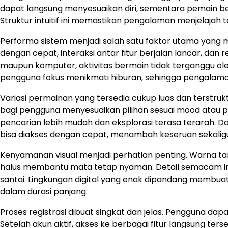
dapat langsung menyesuaikan diri, sementara pemain be
Struktur intuitif ini memastikan pengalaman menjelaja
Performa sistem menjadi salah satu faktor utama yang 
dengan cepat, interaksi antar fitur berjalan lancar, dan 
maupun komputer, aktivitas bermain tidak terganggu ole
pengguna fokus menikmati hiburan, sehingga pengalam
Variasi permainan yang tersedia cukup luas dan terstrukt
bagi pengguna menyesuaikan pilihan sesuai mood atau pr
pencarian lebih mudah dan eksplorasi terasa terarah. D
bisa diakses dengan cepat, menambah keseruan sekalig
Kenyamanan visual menjadi perhatian penting. Warna ta
halus membantu mata tetap nyaman. Detail semacam in
santai. Lingkungan digital yang enak dipandang membua
dalam durasi panjang.
Proses registrasi dibuat singkat dan jelas. Pengguna dap
Setelah akun aktif, akses ke berbagai fitur langsung t