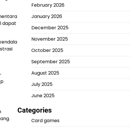
February 2026
mentara
January 2026
l dapat
December 2025
November 2025
kendala
strasi
October 2025
September 2025
August 2025
-
ap
July 2025
.
June 2025
Categories
m
uang.
Card games