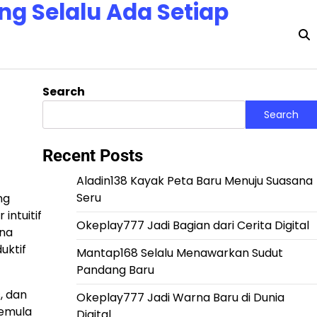
g Selalu Ada Setiap
Search
Search
Recent Posts
Aladin138 Kayak Peta Baru Menuju Suasana
Seru
ng
intuitif
Okeplay777 Jadi Bagian dari Cerita Digital
una
uktif
Mantap168 Selalu Menawarkan Sudut
Pandang Baru
, dan
Okeplay777 Jadi Warna Baru di Dunia
Pemula
Digital