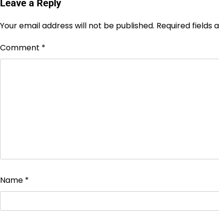
Leave a Reply
Your email address will not be published.
Required fields
Comment
*
Name
*