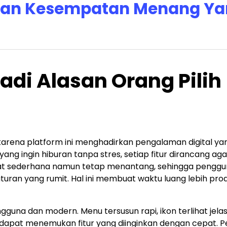
gan Kesempatan Menang Yan
ang selalu datang. Tidak ada kata kalah di sini!
di Alasan Orang Pilih
arena platform ini menghadirkan pengalaman digital ya
g ingin hiburan tanpa stres, setiap fitur dirancang agar 
buat sederhana namun tetap menantang, sehingga pengg
uran yang rumit. Hal ini membuat waktu luang lebih prod
na dan modern. Menu tersusun rapi, ikon terlihat jelas
 dapat menemukan fitur yang diinginkan dengan cepat. 