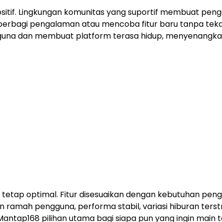
sitif. Lingkungan komunitas yang suportif membuat pen
erbagi pengalaman atau mencoba fitur baru tanpa tek
gguna dan membuat platform terasa hidup, menyenangka
 tetap optimal. Fitur disesuaikan dengan kebutuhan pen
ramah pengguna, performa stabil, variasi hiburan terstr
 Mantap168 pilihan utama bagi siapa pun yang ingin main 