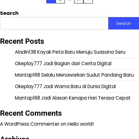
pagination
Search
Search
Recent Posts
Aladin138 Kayak Peta Baru Menuju Suasana Seru
Okeplay777 Jadi Bagian dari Cerita Digital
Mantap168 Selalu Menawarkan Sudut Pandang Baru
Okeplay777 Jadi Warna Baru di Dunia Digital
Mantap168 Jadi Alasan Kenapa Hari Terasa Cepat
Recent Comments
A WordPress Commenter
on
Hello world!