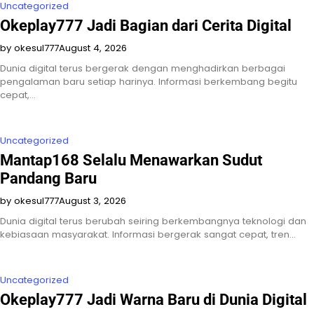
Uncategorized
Okeplay777 Jadi Bagian dari Cerita Digital
by okesul777
August 4, 2026
Dunia digital terus bergerak dengan menghadirkan berbagai
pengalaman baru setiap harinya. Informasi berkembang begitu
cepat,…
Uncategorized
Mantap168 Selalu Menawarkan Sudut
Pandang Baru
by okesul777
August 3, 2026
Dunia digital terus berubah seiring berkembangnya teknologi dan
kebiasaan masyarakat. Informasi bergerak sangat cepat, tren…
Uncategorized
Okeplay777 Jadi Warna Baru di Dunia Digital