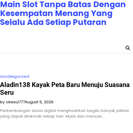
Main Slot Tanpa Batas Dengan
Skip
to
Kesempatan Menang Yang
content
Selalu Ada Setiap Putaran
Putaran slot tanpa batas waktu dan kesempatan
menang yang selalu datang. Tidak ada kata kalah di sini!
Uncategorized
Aladin138 Kayak Peta Baru Menuju Suasana
Seru
by okesul777
August 5, 2026
Perkembangan dunia digital menghadirkan begitu banyak pilihan
yang dapat dinikmati setiap hari. Mulai dari mencari…