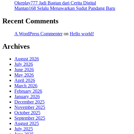
Okeplay777 Jadi Bagian dari Cerita Digital
Mantap168 Selalu Menawarkan Sudut Pandang Baru
Recent Comments
A WordPress Commenter
on
Hello world!
Archives
August 2026
July 2026
June 2026
May 2026
April 2026
March 2026
February 2026
January 2026
December 2025
November 2025
October 2025
September 2025
August 2025
July 2025