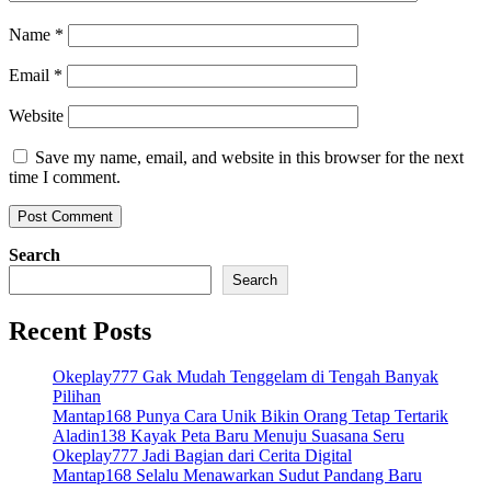
Name
*
Email
*
Website
Save my name, email, and website in this browser for the next
time I comment.
Search
Search
Recent Posts
Okeplay777 Gak Mudah Tenggelam di Tengah Banyak
Pilihan
Mantap168 Punya Cara Unik Bikin Orang Tetap Tertarik
Aladin138 Kayak Peta Baru Menuju Suasana Seru
Okeplay777 Jadi Bagian dari Cerita Digital
Mantap168 Selalu Menawarkan Sudut Pandang Baru