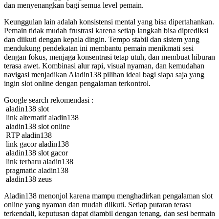
dan menyenangkan bagi semua level pemain.
Keunggulan lain adalah konsistensi mental yang bisa dipertahankan.
Pemain tidak mudah frustrasi karena setiap langkah bisa diprediksi
dan diikuti dengan kepala dingin. Tempo stabil dan sistem yang
mendukung pendekatan ini membantu pemain menikmati sesi
dengan fokus, menjaga konsentrasi tetap utuh, dan membuat hiburan
terasa awet. Kombinasi alur rapi, visual nyaman, dan kemudahan
navigasi menjadikan Aladin138 pilihan ideal bagi siapa saja yang
ingin slot online dengan pengalaman terkontrol.
Google search rekomendasi :
aladin138 slot
link alternatif aladin138
aladin138 slot online
RTP aladin138
link gacor aladin138
aladin138 slot gacor
link terbaru aladin138
pragmatic aladin138
aladin138 zeus
Aladin138 menonjol karena mampu menghadirkan pengalaman slot
online yang nyaman dan mudah diikuti. Setiap putaran terasa
terkendali, keputusan dapat diambil dengan tenang, dan sesi bermain