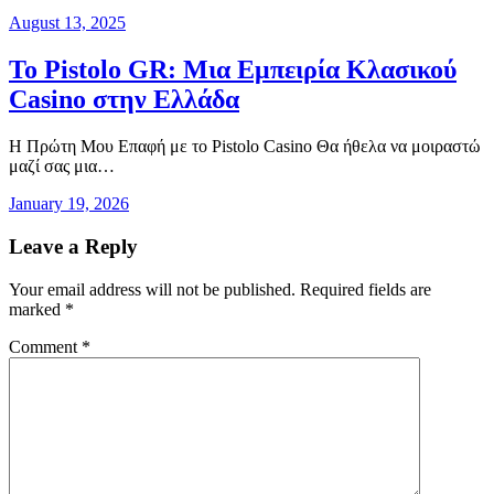
August 13, 2025
Το Pistolo GR: Μια Εμπειρία Κλασικού
Casino στην Ελλάδα
Η Πρώτη Μου Επαφή με το Pistolo Casino Θα ήθελα να μοιραστώ
μαζί σας μια…
January 19, 2026
Leave a Reply
Your email address will not be published.
Required fields are
marked
*
Comment
*