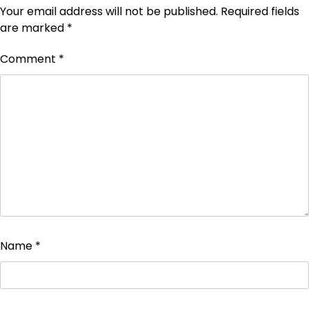
Your email address will not be published.
Required fields
are marked
*
Comment
*
Name
*