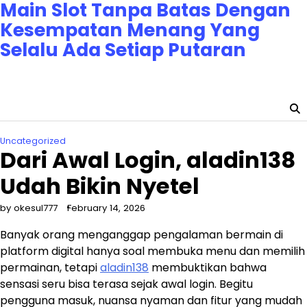
Main Slot Tanpa Batas Dengan
Skip
to
Kesempatan Menang Yang
content
Selalu Ada Setiap Putaran
Putaran slot tanpa batas waktu dan kesempatan
menang yang selalu datang. Tidak ada kata kalah di sini!
Uncategorized
Dari Awal Login, aladin138
Udah Bikin Nyetel
by okesul777
February 14, 2026
Banyak orang menganggap pengalaman bermain di
platform digital hanya soal membuka menu dan memilih
permainan, tetapi
aladin138
membuktikan bahwa
sensasi seru bisa terasa sejak awal login. Begitu
pengguna masuk, nuansa nyaman dan fitur yang mudah