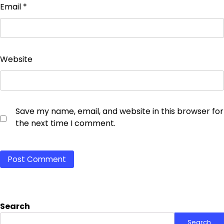
Email
*
Website
Save my name, email, and website in this browser for
the next time I comment.
Search
Search