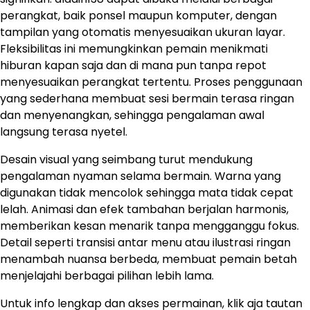
perangkat, baik ponsel maupun komputer, dengan
tampilan yang otomatis menyesuaikan ukuran layar.
Fleksibilitas ini memungkinkan pemain menikmati
hiburan kapan saja dan di mana pun tanpa repot
menyesuaikan perangkat tertentu. Proses penggunaan
yang sederhana membuat sesi bermain terasa ringan
dan menyenangkan, sehingga pengalaman awal
langsung terasa nyetel.
Desain visual yang seimbang turut mendukung
pengalaman nyaman selama bermain. Warna yang
digunakan tidak mencolok sehingga mata tidak cepat
lelah. Animasi dan efek tambahan berjalan harmonis,
memberikan kesan menarik tanpa mengganggu fokus.
Detail seperti transisi antar menu atau ilustrasi ringan
menambah nuansa berbeda, membuat pemain betah
menjelajahi berbagai pilihan lebih lama.
Untuk info lengkap dan akses permainan, klik aja tautan