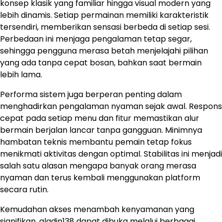
konsep klasik yang familiar hingga visual modern yang
lebih dinamis. Setiap permainan memiliki karakteristik
tersendiri, memberikan sensasi berbeda di setiap sesi.
Perbedaan ini menjaga pengalaman tetap segar,
sehingga pengguna merasa betah menjelajahi pilihan
yang ada tanpa cepat bosan, bahkan saat bermain
lebih lama.
Performa sistem juga berperan penting dalam
menghadirkan pengalaman nyaman sejak awal. Respons
cepat pada setiap menu dan fitur memastikan alur
bermain berjalan lancar tanpa gangguan. Minimnya
hambatan teknis membantu pemain tetap fokus
menikmati aktivitas dengan optimal. Stabilitas ini menjadi
salah satu alasan mengapa banyak orang merasa
nyaman dan terus kembali menggunakan platform
secara rutin.
Kemudahan akses menambah kenyamanan yang
signifikan. aladin138 dapat dibuka melalui berbagai