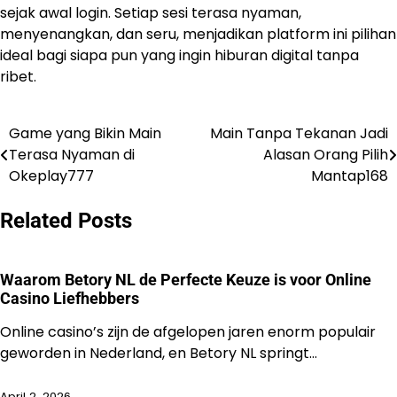
sejak awal login. Setiap sesi terasa nyaman,
menyenangkan, dan seru, menjadikan platform ini pilihan
ideal bagi siapa pun yang ingin hiburan digital tanpa
ribet.
Game yang Bikin Main
Main Tanpa Tekanan Jadi
Post
Terasa Nyaman di
Alasan Orang Pilih
navigation
Okeplay777
Mantap168
Related Posts
Waarom Betory NL de Perfecte Keuze is voor Online
Casino Liefhebbers
Online casino’s zijn de afgelopen jaren enorm populair
geworden in Nederland, en Betory NL springt…
April 2, 2026