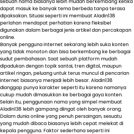
sebuah nama biasanya lebih mudah berkembang ketika
dapat masuk ke banyak tema berbeda tanpa terasa
dipaksakan. Situasi seperti ini membuat Aladin138
perlahan mendapat perhatian karena fleksibel
digunakan dalam berbagai jenis artikel dan percakapan
online.
Banyak pengguna internet sekarang lebih suka konten
yang tidak monoton dan bisa berkembang ke berbagai
sudut pembahasan. Saat sebuah platform mudah
dipadukan dengan topik santai, tren digital, maupun
artikel ringan, peluang untuk terus muncul di pencarian
internet biasanya menjadi lebih besar. Aladin138
dianggap punya karakter seperti itu karena namanya
cukup mudah dimasukkan ke berbagai gaya konten.
Selain itu, penggunaan nama yang simpel membuat
Aladin138 lebih gampang diingat oleh banyak orang.
Dalam dunia online yang penuh persaingan, sesuatu
yang mudah dibaca biasanya lebih cepat melekat di
kepala pengguna. Faktor sederhana seperti ini