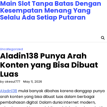
Main Slot Tanpa Batas Dengan
Skip
to
Kesempatan Menang Yang
content
Selalu Ada Setiap Putaran
Putaran slot tanpa batas waktu dan kesempatan
menang yang selalu datang. Tidak ada kata kalah di sini!
Uncategorized
Aladin138 Punya Arah
Konten yang Bisa Dibuat
Luas
by okesul777
May 11, 2026
Aladin138
mulai banyak dibahas karena dianggap punya
arah konten yang bisa dibuat luas dalam berbagai
pembahasan digital. Dalam dunia internet modern,