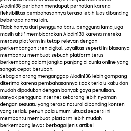
Aladin138 perlahan mendapat perhatian karena
fleksibilitas pembahasannya terasa lebih luas dibanding
beberapa nama lain.
Tidak hanya dari pengguna baru, pengguna lama juga
masih aktif membicarakan Aladin138 karena mereka
merasa platform ini tetap relevan dengan
perkembangan tren digital. Loyalitas seperti ini biasanya
membantu membuat sebuah platform terus
berkembang dalam jangka panjang di dunia online yang
sangat cepat berubah.
Sebagian orang menganggap Aladin138 lebih gampang
diterima karena pembahasannya tidak terlalu kaku dan
mudah dipadukan dengan banyak gaya penulisan.
Banyak pengguna internet sekarang lebih nyaman
dengan sesuatu yang terasa natural dibanding konten
yang terlalu penuh pola umum. Situasi seperti ini
membantu membuat platform lebih mudah
berkembang lewat berbagai jenis artikel.