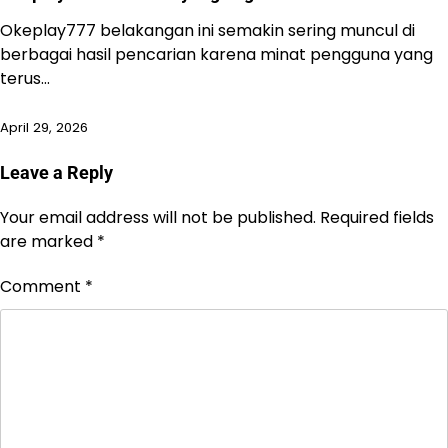
Okeplay777 belakangan ini semakin sering muncul di
berbagai hasil pencarian karena minat pengguna yang
terus…
April 29, 2026
Leave a Reply
Your email address will not be published.
Required fields
are marked
*
Comment
*