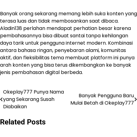
Banyak orang sekarang memang lebih suka konten yang
terasa luas dan tidak membosankan saat dibaca.
Aladin138 perlahan mendapat perhatian besar karena
pembahasannya bisa dibuat santai tanpa kehilangan
daya tarik untuk pengguna internet modern. Kombinasi
antara bahasa ringan, penyebaran alami, komunitas
aktif, dan fleksibilitas tema membuat platform ini punya
arah konten yang bisa terus dikembangkan ke banyak
jenis pembahasan digital berbeda.
Okeplay777 Punya Nama
Post
Banyak Pengguna Baru
yang Sekarang Susah
Mulai Betah di Okeplay777
navigation
Diabaikan
Related Posts