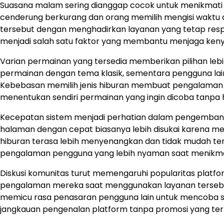
Suasana malam sering dianggap cocok untuk menikmati hib
cenderung berkurang dan orang memilih mengisi waktu d
tersebut dengan menghadirkan layanan yang tetap respon
menjadi salah satu faktor yang membantu menjaga ke
Varian permainan yang tersedia memberikan pilihan leb
permainan dengan tema klasik, sementara pengguna lain 
Kebebasan memilih jenis hiburan membuat pengalaman b
menentukan sendiri permainan yang ingin dicoba tanpa h
Kecepatan sistem menjadi perhatian dalam pengemban
halaman dengan cepat biasanya lebih disukai karena meng
hiburan terasa lebih menyenangkan dan tidak mudah ter
pengalaman pengguna yang lebih nyaman saat menikma
Diskusi komunitas turut memengaruhi popularitas platf
pengalaman mereka saat menggunakan layanan tersebut
memicu rasa penasaran pengguna lain untuk mencoba sen
jangkauan pengenalan platform tanpa promosi yang ter