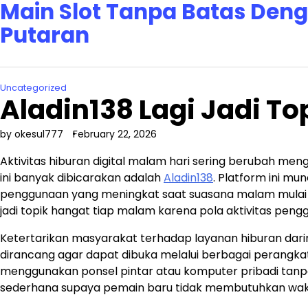
Main Slot Tanpa Batas Den
Skip
to
Putaran
content
Putaran slot tanpa batas waktu dan kesempatan menang y
Uncategorized
Aladin138 Lagi Jadi T
by okesul777
February 22, 2026
Aktivitas hiburan digital malam hari sering berubah men
ini banyak dibicarakan adalah
Aladin138
. Platform ini m
penggunaan yang meningkat saat suasana malam mulai t
jadi topik hangat tiap malam karena pola aktivitas pengg
Ketertarikan masyarakat terhadap layanan hiburan dari
dirancang agar dapat dibuka melalui berbagai perangka
menggunakan ponsel pintar atau komputer pribadi tanpa p
sederhana supaya pemain baru tidak membutuhkan wa