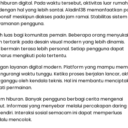
uran digital. Pada waktu tersebut, aktivitas luar rumah
engan hal yang lebih santai. Aladin138 memanfaatkan p
sif meskipun diakses pada jam ramai. Stabilitas sistem
nyamanan pengguna.
ih luas bagi komunitas pemain. Beberapa orang menyuka
tertarik pada desain visual modern yang lebih dinamis.
ermain terasa lebih personal. Setiap pengguna dapat
arus mengikuti pola tertentu.
gan layanan digital modern. Platform yang mampu mem
urangi waktu tunggu. Ketika proses berjalan lancar, akt
ganggu oleh kendala teknis. Hal ini membantu mencipta
ti permainan.
orm hiburan. Banyak pengguna berbagi cerita mengenai
. Informasi yang menyebar melalui percakapan daring 
diri. Interaksi sosial semacam ini dapat memperluas
lalu mencolok.