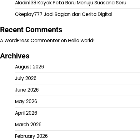
Aladin138 Kayak Peta Baru Menuju Suasana Seru
Okeplay777 Jadi Bagian dari Cerita Digital
Recent Comments
A WordPress Commenter
on
Hello world!
Archives
August 2026
July 2026
June 2026
May 2026
April 2026
March 2026
February 2026