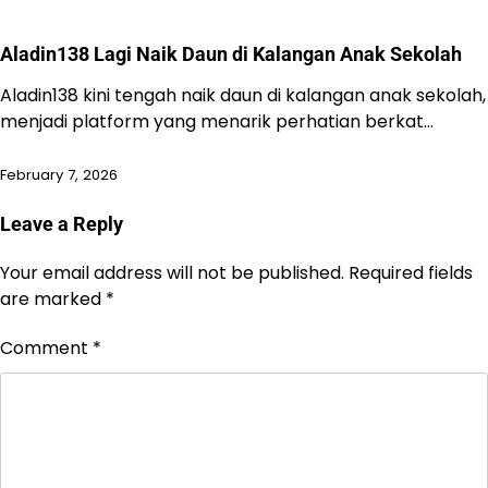
Aladin138 Lagi Naik Daun di Kalangan Anak Sekolah
Aladin138 kini tengah naik daun di kalangan anak sekolah,
menjadi platform yang menarik perhatian berkat…
February 7, 2026
Leave a Reply
Your email address will not be published.
Required fields
are marked
*
Comment
*