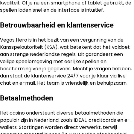
kwaliteit. Of je nu een smartphone of tablet gebruikt, de
spellen laden snel en de interface is intuïtief.
Betrouwbaarheid en klantenservice
Vegas Hero is in het bezit van een vergunning van de
Kansspelautoriteit (KSA), wat betekent dat het voldoet
aan strenge Nederlandse regels. Dit garandeert een
veilige speelomgeving met eerlijke spellen en
bescherming van je gegevens. Mocht je vragen hebben,
dan staat de klantenservice 24/7 voor je klaar via live
chat en e-mail. Het team is vriendelijk en behulpzaam.
Betaalmethoden
Het casino ondersteunt diverse betaalmethoden die
populair zijn in Nederland, zoals iDEAL, creditcards en e-
wallets. Stortingen worden direct verwerkt, terwijl