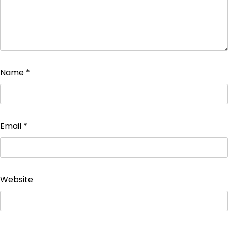
Name
*
Email
*
Website