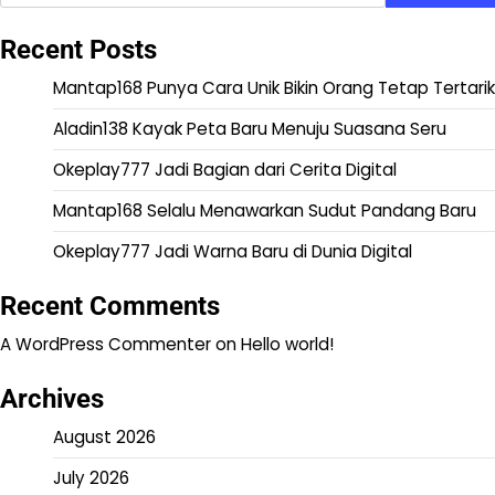
Recent Posts
Mantap168 Punya Cara Unik Bikin Orang Tetap Tertarik
Aladin138 Kayak Peta Baru Menuju Suasana Seru
Okeplay777 Jadi Bagian dari Cerita Digital
Mantap168 Selalu Menawarkan Sudut Pandang Baru
Okeplay777 Jadi Warna Baru di Dunia Digital
Recent Comments
A WordPress Commenter
on
Hello world!
Archives
August 2026
July 2026