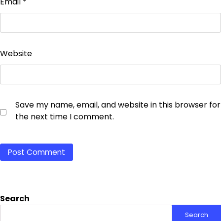
Email
*
Website
Save my name, email, and website in this browser for
the next time I comment.
Search
Search