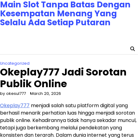
Main Slot Tanpa Batas Dengan
Skip
to
Kesempatan Menang Yang
content
Selalu Ada Setiap Putaran
Putaran slot tanpa batas waktu dan kesempatan
menang yang selalu datang. Tidak ada kata kalah di sini!
Uncategorized
Okeplay777 Jadi Sorotan
Publik Online
by okesul777
March 20, 2026
Okeplay777
menjadi salah satu platform digital yang
berhasil menarik perhatian luas hingga menjadi sorotan
publik online. Kehadirannya tidak hanya sekadar muncul,
tetapi juga berkembang melalui pendekatan yang
konsisten dan terarah. Dalam dunia internet yang terus