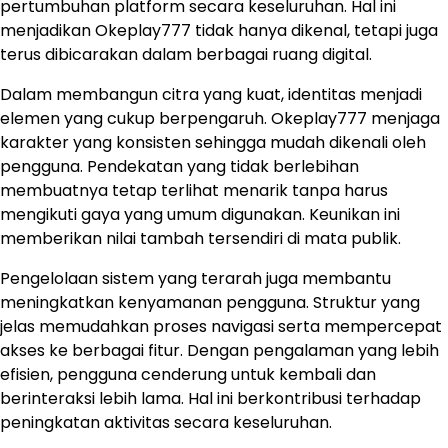
pertumbuhan platform secara keseluruhan. Hal ini
menjadikan Okeplay777 tidak hanya dikenal, tetapi juga
terus dibicarakan dalam berbagai ruang digital.
Dalam membangun citra yang kuat, identitas menjadi
elemen yang cukup berpengaruh. Okeplay777 menjaga
karakter yang konsisten sehingga mudah dikenali oleh
pengguna. Pendekatan yang tidak berlebihan
membuatnya tetap terlihat menarik tanpa harus
mengikuti gaya yang umum digunakan. Keunikan ini
memberikan nilai tambah tersendiri di mata publik.
Pengelolaan sistem yang terarah juga membantu
meningkatkan kenyamanan pengguna. Struktur yang
jelas memudahkan proses navigasi serta mempercepat
akses ke berbagai fitur. Dengan pengalaman yang lebih
efisien, pengguna cenderung untuk kembali dan
berinteraksi lebih lama. Hal ini berkontribusi terhadap
peningkatan aktivitas secara keseluruhan.