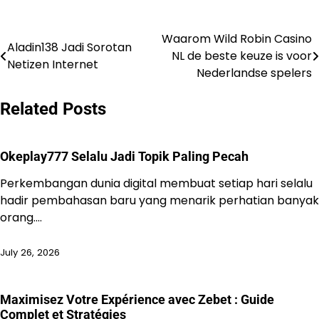
Waarom Wild Robin Casino
Post
Aladin138 Jadi Sorotan
NL de beste keuze is voor
Netizen Internet
navigation
Nederlandse spelers
Related Posts
Okeplay777 Selalu Jadi Topik Paling Pecah
Perkembangan dunia digital membuat setiap hari selalu
hadir pembahasan baru yang menarik perhatian banyak
orang.…
July 26, 2026
Maximisez Votre Expérience avec Zebet : Guide
Complet et Stratégies