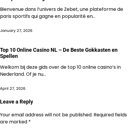
Bienvenue dans l’univers de Zebet, une plateforme de
paris sportifs qui gagne en popularité en…
January 27, 2026
Top 10 Online Casino NL – De Beste Gokkasten en
Spellen
Welkom bij deze gids over de top 10 online casino’s in
Nederland. Of je nu…
April 27, 2026
Leave a Reply
Your email address will not be published.
Required fields
are marked
*