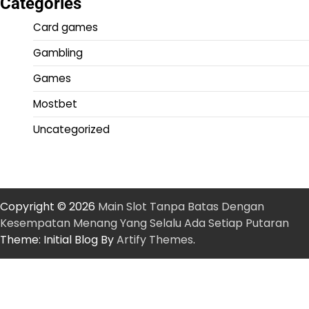
Categories
Card games
Gambling
Games
Mostbet
Uncategorized
Copyright © 2026
Main Slot Tanpa Batas Dengan
Kesempatan Menang Yang Selalu Ada Setiap Putaran
Theme: Initial Blog By
Artify Themes
.