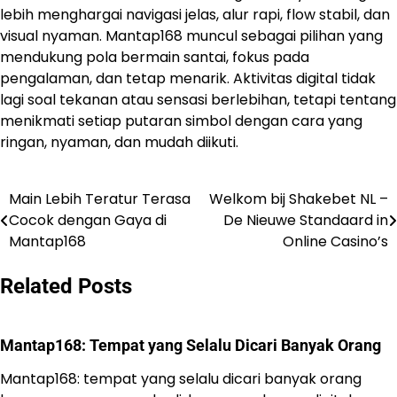
lebih menghargai navigasi jelas, alur rapi, flow stabil, dan
visual nyaman. Mantap168 muncul sebagai pilihan yang
mendukung pola bermain santai, fokus pada
pengalaman, dan tetap menarik. Aktivitas digital tidak
lagi soal tekanan atau sensasi berlebihan, tetapi tentang
menikmati setiap putaran simbol dengan cara yang
ringan, nyaman, dan mudah diikuti.
Main Lebih Teratur Terasa
Welkom bij Shakebet NL –
Post
Cocok dengan Gaya di
De Nieuwe Standaard in
navigation
Mantap168
Online Casino’s
Related Posts
Mantap168: Tempat yang Selalu Dicari Banyak Orang
Mantap168: tempat yang selalu dicari banyak orang