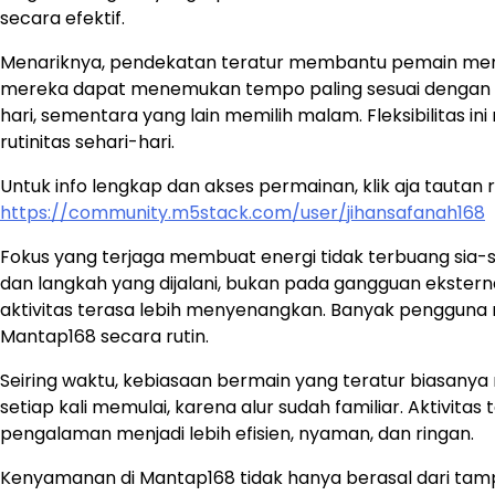
secara efektif.
Menariknya, pendekatan teratur membantu pemain meng
mereka dapat menemukan tempo paling sesuai dengan g
hari, sementara yang lain memilih malam. Fleksibilitas i
rutinitas sehari-hari.
Untuk info lengkap dan akses permainan, klik aja tautan 
https://community.m5stack.com/user/jihansafanah168
Fokus yang terjaga membuat energi tidak terbuang sia-
dan langkah yang dijalani, bukan pada gangguan eksternal
aktivitas terasa lebih menyenangkan. Banyak pengguna 
Mantap168 secara rutin.
Seiring waktu, kebiasaan bermain yang teratur biasanya m
setiap kali memulai, karena alur sudah familiar. Aktivitas
pengalaman menjadi lebih efisien, nyaman, dan ringan.
Kenyamanan di Mantap168 tidak hanya berasal dari tampil