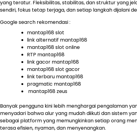
yang teratur. Fleksibilitas, stabilitas, dan struktur ya
sendiri, fokus tetap terjaga, dan setiap langkah dijalani d
Google search rekomendasi :
mantap168 slot
link alternatif mantap168
mantap168 slot online
RTP mantap168
link gacor mantap168
mantap168 slot gacor
link terbaru mantap168
pragmatic mantap168
mantap168 zeus
Banyak pengguna kini lebih menghargai pengalaman yang
menyadari bahwa alur yang mudah diikuti dan sistem yang
sebagai platform yang memungkinkan setiap orang menye
terasa efisien, nyaman, dan menyenangkan.