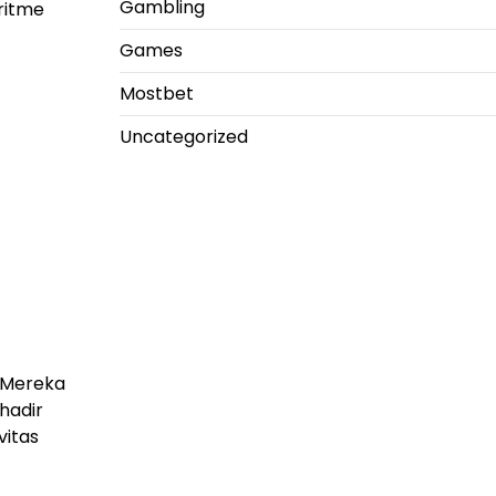
Gambling
 ritme
Games
Mostbet
Uncategorized
. Mereka
hadir
vitas