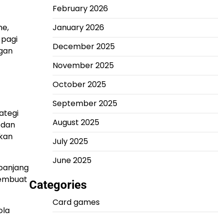
February 2026
me,
January 2026
 pagi
December 2025
ngan
November 2025
October 2025
September 2025
ategi
August 2025
 dan
akan
July 2025
June 2025
 panjang
 membuat
Categories
Card games
ola