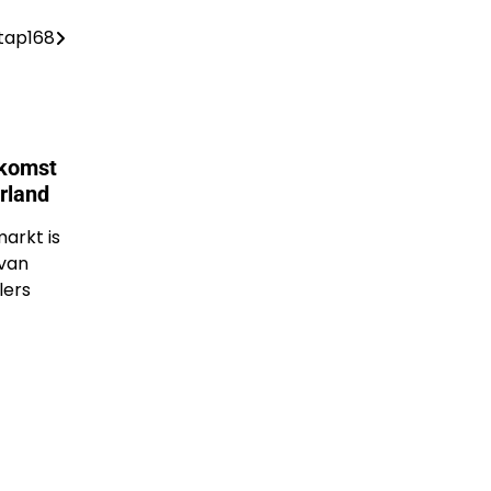
ntap168
ekomst
rland
arkt is
 van
lers