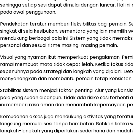
sehingga setiap sesi dapat dimulai dengan lancar. Hal ini
pada awal penggunaan.
Pendekatan teratur memberi fleksibilitas bagi pemain. S
singkat di sela kesibukan, sementara yang lain memilih
mendukung berbagai pola ini. Sistem yang tidak mema
personal dan sesuai ritme masing-masing pemain.
Visual yang nyaman ikut memperkuat pengalaman. Pemili
ramai membuat mata tidak cepat lelah. Ketika fokus tida
sepenuhnya pada strategi dan langkah yang dijalani. De
menyenangkan dan membantu pemain tetap konsisten d
Stabilitas sistem menjadi faktor penting. Alur yang 
pola yang sudah dibangun. Tidak ada risiko sesi terhenti
ini memberi rasa aman dan menambah kepercayaan penggu
Kemudahan akses juga mendukung aktivitas yang teratur
langsung memulai sesi tanpa hambatan. Bahkan ketika 
langkah-langkah yang diperlukan sederhana dan mudah d