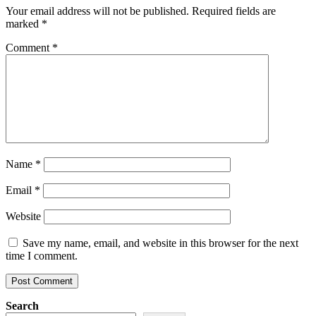
Your email address will not be published.
Required fields are
marked
*
Comment
*
Name
*
Email
*
Website
Save my name, email, and website in this browser for the next
time I comment.
Search