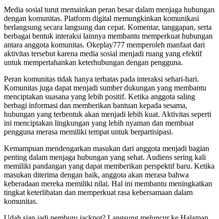
Media sosial turut memainkan peran besar dalam menjaga hubungan
dengan komunitas. Platform digital memungkinkan komunikasi
berlangsung secara langsung dan cepat. Komentar, tanggapan, serta
berbagai bentuk interaksi lainnya membantu memperkuat hubungan
antara anggota komunitas. Okeplay777 memperoleh manfaat dari
aktivitas tersebut karena media sosial menjadi ruang yang efektif
untuk mempertahankan keterhubungan dengan pengguna.
Peran komunitas tidak hanya terbatas pada interaksi sehari-hari.
Komunitas juga dapat menjadi sumber dukungan yang membantu
menciptakan suasana yang lebih positif. Ketika anggota saling
berbagi informasi dan memberikan bantuan kepada sesama,
hubungan yang terbentuk akan menjadi lebih kuat. Aktivitas seperti
ini menciptakan lingkungan yang lebih nyaman dan membuat
pengguna merasa memiliki tempat untuk berpartisipasi.
Kemampuan mendengarkan masukan dari anggota menjadi bagian
penting dalam menjaga hubungan yang sehat. Audiens sering kali
memiliki pandangan yang dapat memberikan perspektif baru. Ketika
masukan diterima dengan baik, anggota akan merasa bahwa
keberadaan mereka memiliki nilai. Hal ini membantu meningkatkan
tingkat keterlibatan dan memperkuat rasa kebersamaan dalam
komunitas.
Udah siap jadi pemburu jackpot? Langsung meluncur ke Halaman