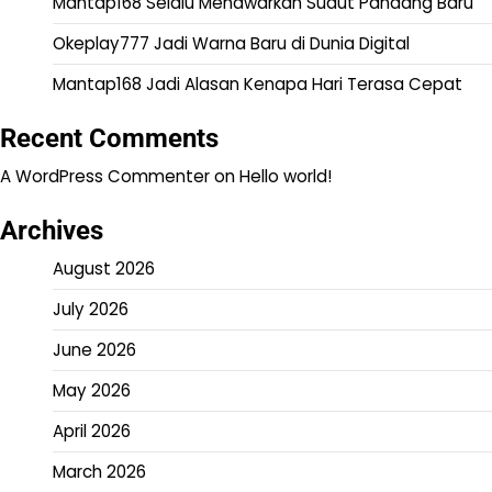
Mantap168 Selalu Menawarkan Sudut Pandang Baru
Okeplay777 Jadi Warna Baru di Dunia Digital
Mantap168 Jadi Alasan Kenapa Hari Terasa Cepat
Recent Comments
A WordPress Commenter
on
Hello world!
Archives
August 2026
July 2026
June 2026
May 2026
April 2026
March 2026