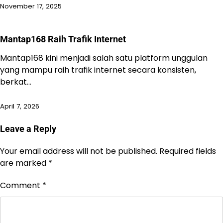
November 17, 2025
Mantap168 Raih Trafik Internet
Mantap168 kini menjadi salah satu platform unggulan
yang mampu raih trafik internet secara konsisten,
berkat…
April 7, 2026
Leave a Reply
Your email address will not be published.
Required fields
are marked
*
Comment
*