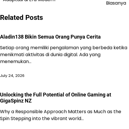
navigation
Biasanya
Related Posts
Aladin138 Bikin Semua Orang Punya Cerita
Setiap orang memiliki pengalaman yang berbeda ketika
menikmati aktivitas di dunia digital. Ada yang
menemukan…
July 24, 2026
Unlocking the Full Potential of Online Gaming at
GigaSpinz NZ
Why a Responsible Approach Matters as Much as the
Spin Stepping into the vibrant world…