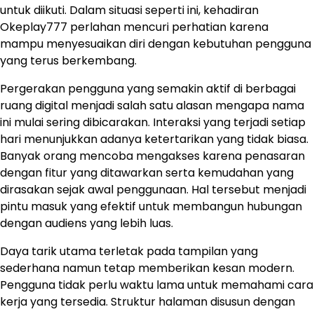
untuk diikuti. Dalam situasi seperti ini, kehadiran
Okeplay777 perlahan mencuri perhatian karena
mampu menyesuaikan diri dengan kebutuhan pengguna
yang terus berkembang.
Pergerakan pengguna yang semakin aktif di berbagai
ruang digital menjadi salah satu alasan mengapa nama
ini mulai sering dibicarakan. Interaksi yang terjadi setiap
hari menunjukkan adanya ketertarikan yang tidak biasa.
Banyak orang mencoba mengakses karena penasaran
dengan fitur yang ditawarkan serta kemudahan yang
dirasakan sejak awal penggunaan. Hal tersebut menjadi
pintu masuk yang efektif untuk membangun hubungan
dengan audiens yang lebih luas.
Daya tarik utama terletak pada tampilan yang
sederhana namun tetap memberikan kesan modern.
Pengguna tidak perlu waktu lama untuk memahami cara
kerja yang tersedia. Struktur halaman disusun dengan