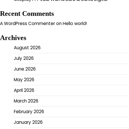
Recent Comments
A WordPress Commenter
on
Hello world!
Archives
August 2026
July 2026
June 2026
May 2026
April 2026
March 2026
February 2026
January 2026