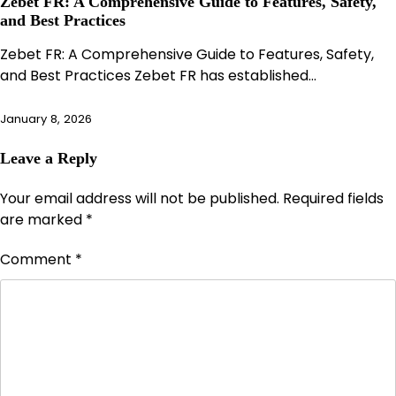
Zebet FR: A Comprehensive Guide to Features, Safety,
and Best Practices
Zebet FR: A Comprehensive Guide to Features, Safety,
and Best Practices Zebet FR has established…
January 8, 2026
Leave a Reply
Your email address will not be published.
Required fields
are marked
*
Comment
*