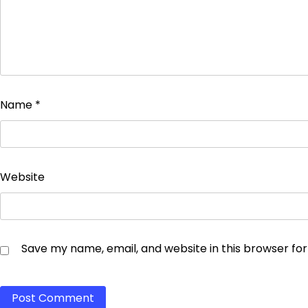
Name
*
Website
Save my name, email, and website in this browser fo