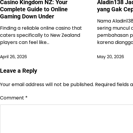
Casino Kingdom NZ: Your
Aladin138 Jad
Complete Guide to Online
yang Gak Cep
Gaming Down Under
Nama Aladin13
Finding a reliable online casino that
sering muncul 
caters specifically to New Zealand
pembahasan pe
players can feel like…
karena diangga
April 26, 2026
May 20, 2026
Leave a Reply
Your email address will not be published.
Required fields
Comment
*