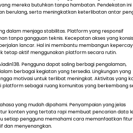
yang mereka butuhkan tanpa hambatan. Pendekatan ini
 berulang, serta meningkatkan keterlibatan antar pe
g dalam menjaga stabilitas. Platform yang responsif
n tanpa gangguan teknis. Kecepatan akses yang konsi
erjalan lancar. Hal ini membantu membangun keperca
tetap aktif menggunakan platform secara rutin.
l Aladin138. Pengguna dapat saling berbagi pengalaman,
i dalam berbagai kegiatan yang tersedia. Lingkungan yang
ngga motivasi untuk terlibat meningkat. Aktivitas yang k
isi platform sebagai ruang komunitas yang berkembang 
n bahasa yang mudah dipahami. Penyampaian yang jelas
ur konten yang tertata rapi membuat pencarian data l
tu setiap pengguna memahami cara memanfaatkan fitur
ktif dan menyenangkan.