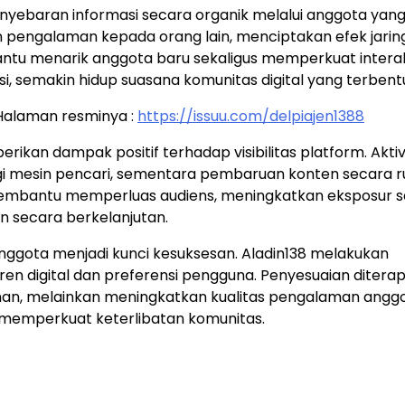
enyebaran informasi secara organik melalui anggota yan
pengalaman kepada orang lain, menciptakan efek jarin
ntu menarik anggota baru sekaligus memperkuat interak
, semakin hidup suasana komunitas digital yang terbent
Halaman resminya :
https://issuu.com/delpiajen1388
rikan dampak positif terhadap visibilitas platform. Aktiv
agi mesin pencari, sementara pembaruan konten secara r
 membantu memperluas audiens, meningkatkan eksposur 
secara berkelanjutan.
gota menjadi kunci kesuksesan. Aladin138 melakukan
en digital dan preferensi pengguna. Penyesuaian ditera
n, melainkan meningkatkan kualitas pengalaman anggo
 memperkuat keterlibatan komunitas.