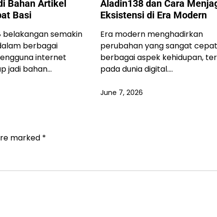
i Bahan Artikel
Aladin138 dan Cara Menja
at Basi
Eksistensi di Era Modern
8 belakangan semakin
Era modern menghadirkan
dalam berbagai
perubahan yang sangat cepa
ngguna internet
berbagai aspek kehidupan, te
p jadi bahan…
pada dunia digital.…
June 7, 2026
 are marked
*