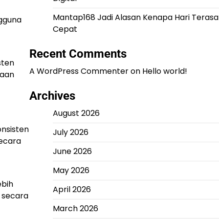
Mantap168 Jadi Alasan Kenapa Hari Terasa
ngguna
Cepat
Recent Comments
sten
A WordPress Commenter
on
Hello world!
yaan
Archives
August 2026
onsisten
July 2026
secara
June 2026
May 2026
ebih
April 2026
 secara
March 2026