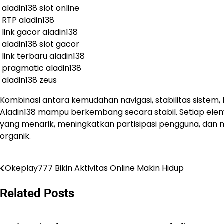
aladin138 slot online
RTP aladin138
link gacor aladin138
aladin138 slot gacor
link terbaru aladin138
pragmatic aladin138
aladin138 zeus
Kombinasi antara kemudahan navigasi, stabilitas sistem,
Aladin138 mampu berkembang secara stabil. Setiap ele
yang menarik, meningkatkan partisipasi pengguna, dan
organik.
Okeplay777 Bikin Aktivitas Online Makin Hidup
Post
navigation
Related Posts