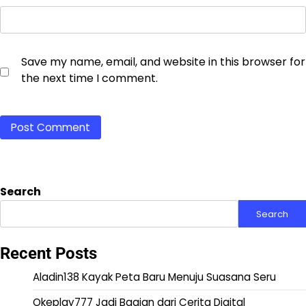
Save my name, email, and website in this browser for
the next time I comment.
Search
Search
Recent Posts
Aladin138 Kayak Peta Baru Menuju Suasana Seru
Okeplay777 Jadi Bagian dari Cerita Digital