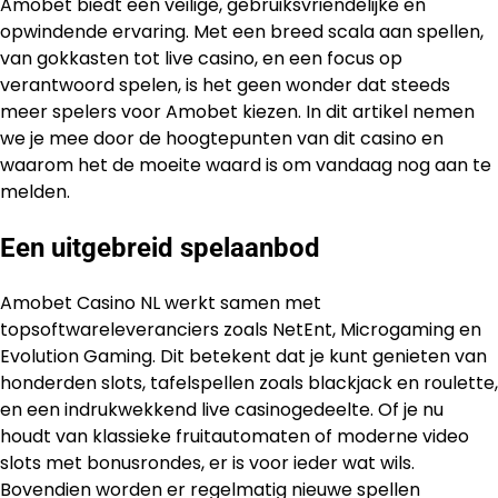
Amobet biedt een veilige, gebruiksvriendelijke en
opwindende ervaring. Met een breed scala aan spellen,
van gokkasten tot live casino, en een focus op
verantwoord spelen, is het geen wonder dat steeds
meer spelers voor Amobet kiezen. In dit artikel nemen
we je mee door de hoogtepunten van dit casino en
waarom het de moeite waard is om vandaag nog aan te
melden.
Een uitgebreid spelaanbod
Amobet Casino NL werkt samen met
topsoftwareleveranciers zoals NetEnt, Microgaming en
Evolution Gaming. Dit betekent dat je kunt genieten van
honderden slots, tafelspellen zoals blackjack en roulette,
en een indrukwekkend live casinogedeelte. Of je nu
houdt van klassieke fruitautomaten of moderne video
slots met bonusrondes, er is voor ieder wat wils.
Bovendien worden er regelmatig nieuwe spellen