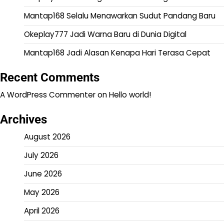
Mantap168 Selalu Menawarkan Sudut Pandang Baru
Okeplay777 Jadi Warna Baru di Dunia Digital
Mantap168 Jadi Alasan Kenapa Hari Terasa Cepat
Recent Comments
A WordPress Commenter
on
Hello world!
Archives
August 2026
July 2026
June 2026
May 2026
April 2026