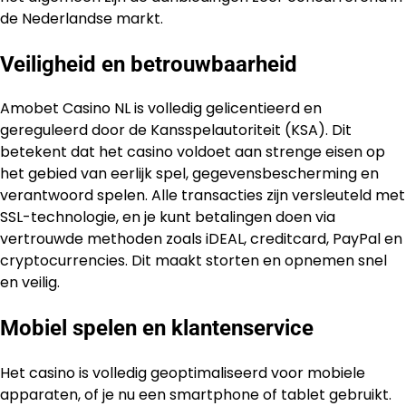
de Nederlandse markt.
Veiligheid en betrouwbaarheid
Amobet Casino NL is volledig gelicentieerd en
gereguleerd door de Kansspelautoriteit (KSA). Dit
betekent dat het casino voldoet aan strenge eisen op
het gebied van eerlijk spel, gegevensbescherming en
verantwoord spelen. Alle transacties zijn versleuteld met
SSL-technologie, en je kunt betalingen doen via
vertrouwde methoden zoals iDEAL, creditcard, PayPal en
cryptocurrencies. Dit maakt storten en opnemen snel
en veilig.
Mobiel spelen en klantenservice
Het casino is volledig geoptimaliseerd voor mobiele
apparaten, of je nu een smartphone of tablet gebruikt.