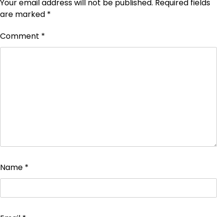
Your email address will not be published.
Required fields
are marked
*
Comment
*
Name
*