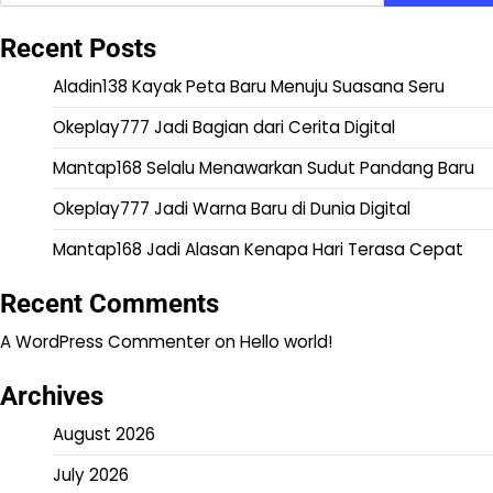
Recent Posts
Aladin138 Kayak Peta Baru Menuju Suasana Seru
Okeplay777 Jadi Bagian dari Cerita Digital
Mantap168 Selalu Menawarkan Sudut Pandang Baru
Okeplay777 Jadi Warna Baru di Dunia Digital
Mantap168 Jadi Alasan Kenapa Hari Terasa Cepat
Recent Comments
A WordPress Commenter
on
Hello world!
Archives
August 2026
July 2026