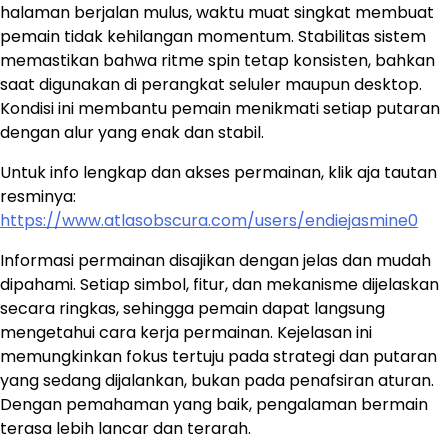
halaman berjalan mulus, waktu muat singkat membuat
pemain tidak kehilangan momentum. Stabilitas sistem
memastikan bahwa ritme spin tetap konsisten, bahkan
saat digunakan di perangkat seluler maupun desktop.
Kondisi ini membantu pemain menikmati setiap putaran
dengan alur yang enak dan stabil.
Untuk info lengkap dan akses permainan, klik aja tautan
resminya:
https://www.atlasobscura.com/users/endiejasmine0
Informasi permainan disajikan dengan jelas dan mudah
dipahami. Setiap simbol, fitur, dan mekanisme dijelaskan
secara ringkas, sehingga pemain dapat langsung
mengetahui cara kerja permainan. Kejelasan ini
memungkinkan fokus tertuju pada strategi dan putaran
yang sedang dijalankan, bukan pada penafsiran aturan.
Dengan pemahaman yang baik, pengalaman bermain
terasa lebih lancar dan terarah.