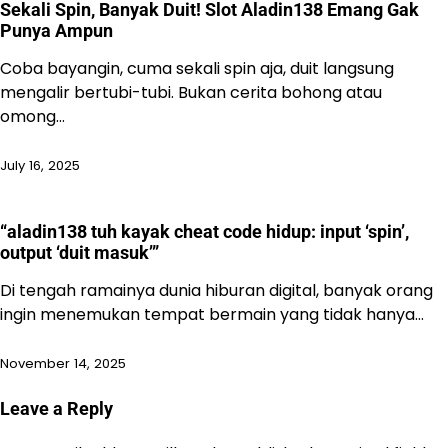
Sekali Spin, Banyak Duit! Slot Aladin138 Emang Gak
Punya Ampun
Coba bayangin, cuma sekali spin aja, duit langsung
mengalir bertubi-tubi. Bukan cerita bohong atau
omong…
July 16, 2025
“aladin138 tuh kayak cheat code hidup: input ‘spin’,
output ‘duit masuk’”
Di tengah ramainya dunia hiburan digital, banyak orang
ingin menemukan tempat bermain yang tidak hanya…
November 14, 2025
Leave a Reply