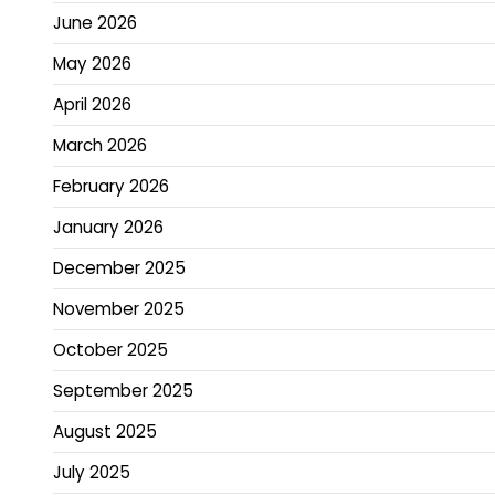
June 2026
May 2026
April 2026
March 2026
February 2026
January 2026
December 2025
November 2025
October 2025
September 2025
August 2025
July 2025