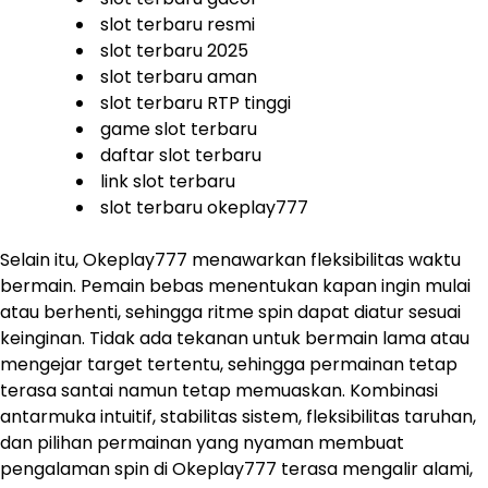
slot terbaru resmi
slot terbaru 2025
slot terbaru aman
slot terbaru RTP tinggi
game slot terbaru
daftar slot terbaru
link slot terbaru
slot terbaru okeplay777
Selain itu, Okeplay777 menawarkan fleksibilitas waktu
bermain. Pemain bebas menentukan kapan ingin mulai
atau berhenti, sehingga ritme spin dapat diatur sesuai
keinginan. Tidak ada tekanan untuk bermain lama atau
mengejar target tertentu, sehingga permainan tetap
terasa santai namun tetap memuaskan. Kombinasi
antarmuka intuitif, stabilitas sistem, fleksibilitas taruhan,
dan pilihan permainan yang nyaman membuat
pengalaman spin di Okeplay777 terasa mengalir alami,