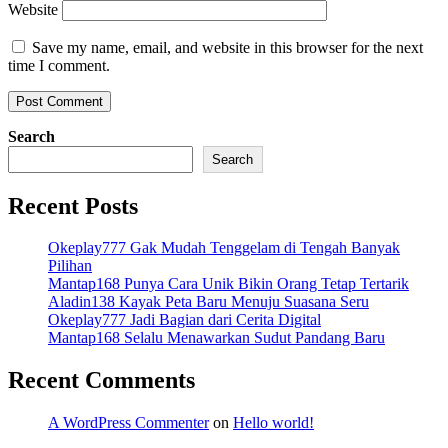
Website
Save my name, email, and website in this browser for the next
time I comment.
Search
Search
Recent Posts
Okeplay777 Gak Mudah Tenggelam di Tengah Banyak
Pilihan
Mantap168 Punya Cara Unik Bikin Orang Tetap Tertarik
Aladin138 Kayak Peta Baru Menuju Suasana Seru
Okeplay777 Jadi Bagian dari Cerita Digital
Mantap168 Selalu Menawarkan Sudut Pandang Baru
Recent Comments
A WordPress Commenter
on
Hello world!