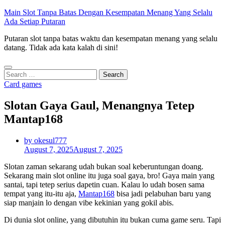
Skip
Main Slot Tanpa Batas Dengan Kesempatan Menang Yang Selalu
to
Ada Setiap Putaran
content
Putaran slot tanpa batas waktu dan kesempatan menang yang selalu
datang. Tidak ada kata kalah di sini!
Search
for:
Card games
Slotan Gaya Gaul, Menangnya Tetep
Mantap168
by okesul777
August 7, 2025
August 7, 2025
Slotan zaman sekarang udah bukan soal keberuntungan doang.
Sekarang main slot online itu juga soal gaya, bro! Gaya main yang
santai, tapi tetep serius dapetin cuan. Kalau lo udah bosen sama
tempat yang itu-itu aja,
Mantap168
bisa jadi pelabuhan baru yang
siap manjain lo dengan vibe kekinian yang gokil abis.
Di dunia slot online, yang dibutuhin itu bukan cuma game seru. Tapi