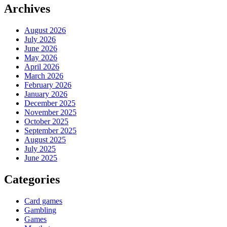
Archives
August 2026
July 2026
June 2026
May 2026
April 2026
March 2026
February 2026
January 2026
December 2025
November 2025
October 2025
September 2025
August 2025
July 2025
June 2025
Categories
Card games
Gambling
Games