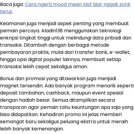
Baca juga:
Cara ngerti mood mesin slot biar nggak zonk
terus
Keamanan juga menjadi aspek penting yang membuat
pemain percaya. Aladin138 menggunakan teknologi
enkripsi tingkat tinggi untuk melindungi data pribadi dan
transaksi. Ditambah dengan berbagai metode
pembayaran praktis, mulai dari transfer bank, e-wallet,
hingga opsi digital populer lainnya, membuat setiap
transaksi lebih cepat sekaligus aman.
Bonus dan promosi yang ditawarkan juga menjadi
magnet tersendiri. Ada banyak program menarik seperti
deposit tambahan, cashback, maupun event spesial
dengan hadiah besar. Semua ditampilkan secara
transparan agar pemain tahu keuntungan apa saja yang
bisa didapatkan. Kehadiran promo ini jelas memberi
semangat baru sekaligus peluang ekstra untuk meraih
lebih banyak kemenangan.