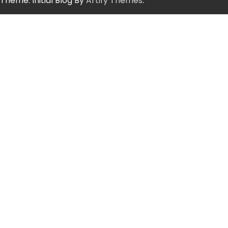
Theme: Initial Blog By
Artify Themes
.