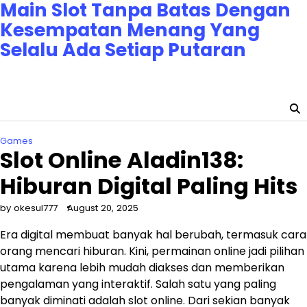
Main Slot Tanpa Batas Dengan
Skip
to
Kesempatan Menang Yang
content
Selalu Ada Setiap Putaran
Putaran slot tanpa batas waktu dan kesempatan
menang yang selalu datang. Tidak ada kata kalah di sini!
Games
Slot Online Aladin138:
Hiburan Digital Paling Hits
by okesul777
August 20, 2025
Era digital membuat banyak hal berubah, termasuk cara
orang mencari hiburan. Kini, permainan online jadi pilihan
utama karena lebih mudah diakses dan memberikan
pengalaman yang interaktif. Salah satu yang paling
banyak diminati adalah slot online. Dari sekian banyak