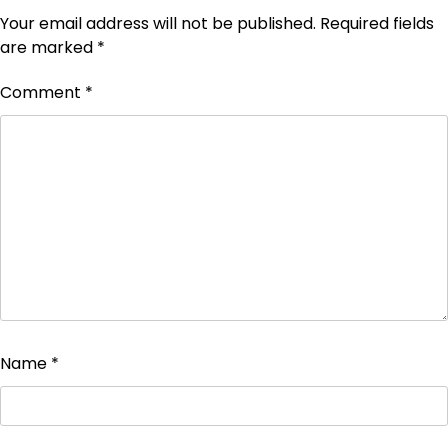
Your email address will not be published.
Required fields
are marked
*
Comment
*
Name
*