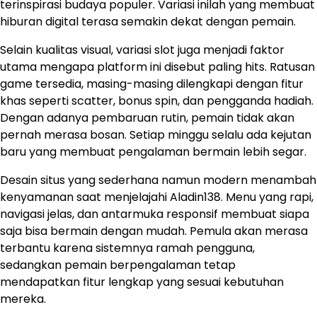
terinspirasi budaya populer. Variasi inilah yang membuat
hiburan digital terasa semakin dekat dengan pemain.
Selain kualitas visual, variasi slot juga menjadi faktor
utama mengapa platform ini disebut paling hits. Ratusan
game tersedia, masing-masing dilengkapi dengan fitur
khas seperti scatter, bonus spin, dan pengganda hadiah.
Dengan adanya pembaruan rutin, pemain tidak akan
pernah merasa bosan. Setiap minggu selalu ada kejutan
baru yang membuat pengalaman bermain lebih segar.
Desain situs yang sederhana namun modern menambah
kenyamanan saat menjelajahi Aladin138. Menu yang rapi,
navigasi jelas, dan antarmuka responsif membuat siapa
saja bisa bermain dengan mudah. Pemula akan merasa
terbantu karena sistemnya ramah pengguna,
sedangkan pemain berpengalaman tetap
mendapatkan fitur lengkap yang sesuai kebutuhan
mereka.