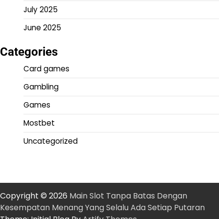
July 2025
June 2025
Categories
Card games
Gambling
Games
Mostbet
Uncategorized
Copyright © 2026
Main Slot Tanpa Batas Dengan
Kesempatan Menang Yang Selalu Ada Setiap Putaran