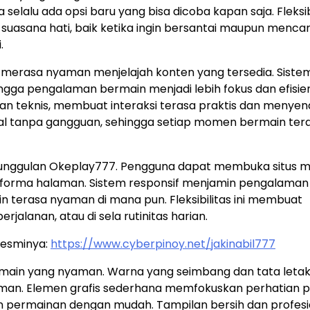
lalu ada opsi baru yang bisa dicoba kapan saja. Fleksib
suasana hati, baik ketika ingin bersantai maupun mencar
.
 merasa nyaman menjelajah konten yang tersedia. Siste
ngga pengalaman bermain menjadi lebih fokus dan efisien
 teknis, membuat interaksi terasa praktis dan menyen
tal tanpa gangguan, sehingga setiap momen bermain ter
eunggulan Okeplay777. Pengguna dapat membuka situs me
rforma halaman. Sistem responsif menjamin pengalaman
in terasa nyaman di mana pun. Fleksibilitas ini membuat
rjalanan, atau di sela rutinitas harian.
 resminya:
https://www.cyberpinoy.net/jakinabil777
main yang nyaman. Warna yang seimbang dan tata letak
aman. Elemen grafis sederhana memfokuskan perhatian 
n permainan dengan mudah. Tampilan bersih dan profesi