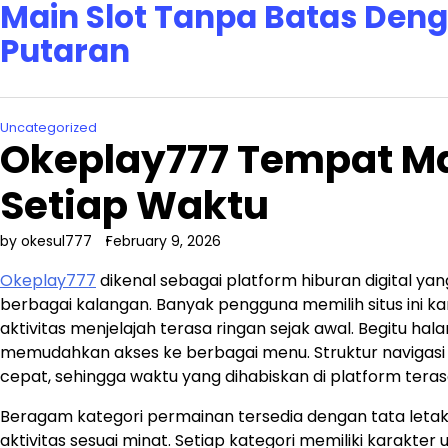
Main Slot Tanpa Batas Den
Skip
to
Putaran
content
Putaran slot tanpa batas waktu dan kesempatan menang y
Uncategorized
Okeplay777 Tempat M
Setiap Waktu
by okesul777
February 9, 2026
Okeplay777
dikenal sebagai platform hiburan digital 
berbagai kalangan. Banyak pengguna memilih situs ini 
aktivitas menjelajah terasa ringan sejak awal. Begitu h
memudahkan akses ke berbagai menu. Struktur navigasi
cepat, sehingga waktu yang dihabiskan di platform tera
Beragam kategori permainan tersedia dengan tata let
aktivitas sesuai minat. Setiap kategori memiliki karakte