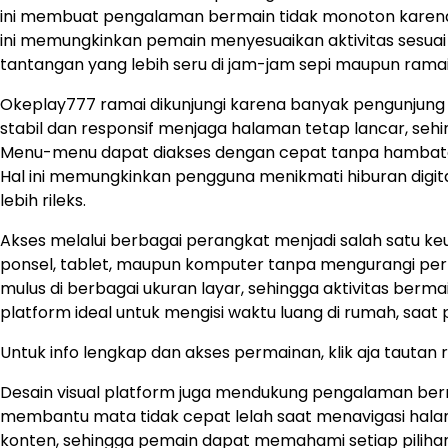
ini membuat pengalaman bermain tidak monoton karena se
ini memungkinkan pemain menyesuaikan aktivitas sesuai 
tantangan yang lebih seru di jam-jam sepi maupun ramai
Okeplay777 ramai dikunjungi karena banyak pengunjung
stabil dan responsif menjaga halaman tetap lancar, sehi
Menu-menu dapat diakses dengan cepat tanpa hambatan
Hal ini memungkinkan pengguna menikmati hiburan digi
lebih rileks.
Akses melalui berbagai perangkat menjadi salah satu k
ponsel, tablet, maupun komputer tanpa mengurangi pe
mulus di berbagai ukuran layar, sehingga aktivitas berma
platform ideal untuk mengisi waktu luang di rumah, saat pe
Untuk info lengkap dan akses permainan, klik aja tautan
Desain visual platform juga mendukung pengalaman ber
membantu mata tidak cepat lelah saat menavigasi hal
konten, sehingga pemain dapat memahami setiap piliha