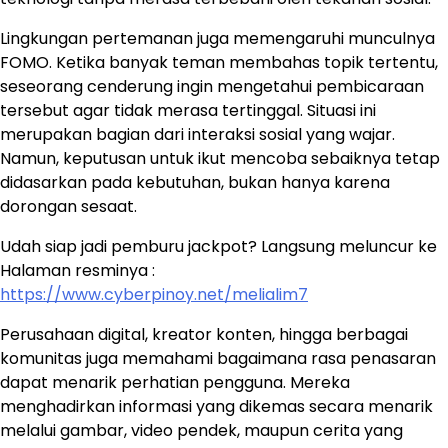
Lingkungan pertemanan juga memengaruhi munculnya
FOMO. Ketika banyak teman membahas topik tertentu,
seseorang cenderung ingin mengetahui pembicaraan
tersebut agar tidak merasa tertinggal. Situasi ini
merupakan bagian dari interaksi sosial yang wajar.
Namun, keputusan untuk ikut mencoba sebaiknya tetap
didasarkan pada kebutuhan, bukan hanya karena
dorongan sesaat.
Udah siap jadi pemburu jackpot? Langsung meluncur ke
Halaman resminya :
https://www.cyberpinoy.net/melialim7
Perusahaan digital, kreator konten, hingga berbagai
komunitas juga memahami bagaimana rasa penasaran
dapat menarik perhatian pengguna. Mereka
menghadirkan informasi yang dikemas secara menarik
melalui gambar, video pendek, maupun cerita yang