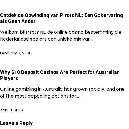
Ontdek de Opwinding van Pirots NL: Een Gokervaring
als Geen Ander
Welkom bij Pirots NL, de online casino bestemming die
Nederlandse spelers een unieke mix van…
February 2, 2026
Why $10 Deposit Casinos Are Perfect for Australian
Players
Online gambling in Australia has grown rapidly, and one
of the most appealing options for…
April 11, 2026
Leave a Reply