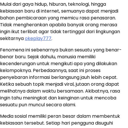
Mulai dari gaya hidup, hiburan, teknologi, hingga
kebiasaan baru di internet, semuanya dapat menjadi
bahan pembicaraan yang memicu rasa penasaran.
Tidak mengherankan apabila banyak orang merasa
ingin ikut terlibat agar tidak tertinggal dari lingkungan
sekitarnya
okeplay777
.
Fenomena ini sebenarnya bukan sesuatu yang benar-
benar baru. Sejak dahulu, manusia memiliki
kecenderungan untuk mengikuti apa yang dilakukan
kelompoknya. Perbedaannya, saat ini proses
penyebaran informasi berlangsung jauh lebih cepat.
Ketika sebuah topik menjadi viral, jutaan orang dapat
melihatnya dalam waktu bersamaan. Akibatnya, rasa
ingin tahu meningkat dan keinginan untuk mencoba
sesuatu pun muncul secara alami.
Media sosial memiliki peran besar dalam membentuk
kebiasaan tersebut. Setiap hari pengguna disuguhi