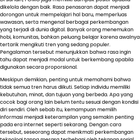
dikelola dengan baik. Rasa penasaran dapat menjadi
dorongan untuk mempelajari hal baru, memperluas
wawasan, serta mengenal berbagai perkembangan
yang terjadi di dunia digital. Banyak orang menemukan
hobi, komunitas, bahkan peluang belajar karena awalnya
tertarik mengikuti tren yang sedang populer.
Pengalaman tersebut menunjukkan bahwa rasa ingin
tahu dapat menjadi modal untuk berkembang apabila
digunakan secara proporsional.
Meskipun demikian, penting untuk memahami bahwa
tidak semua tren harus diikuti. Setiap individu memiliki
kebutuhan, minat, dan tujuan yang berbeda. Apa yang
cocok bagi orang lain belum tentu sesuai dengan kondisi
diri sendiri. Oleh sebab itu, kemampuan memilih
informasi menjadi keterampilan yang semakin penting
pada era internet seperti sekarang. Dengan cara
tersebut, seseorang dapat menikmati perkembangan
teknologi tanpa merasa terbebani oleh tekanan sosial.