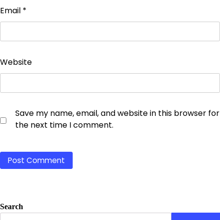
Email
*
Website
Save my name, email, and website in this browser for
the next time I comment.
Search