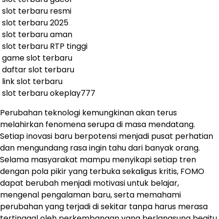
slot terbaru resmi
slot terbaru 2025
slot terbaru aman
slot terbaru RTP tinggi
game slot terbaru
daftar slot terbaru
link slot terbaru
slot terbaru okeplay777
Perubahan teknologi kemungkinan akan terus
melahirkan fenomena serupa di masa mendatang.
Setiap inovasi baru berpotensi menjadi pusat perhatian
dan mengundang rasa ingin tahu dari banyak orang.
Selama masyarakat mampu menyikapi setiap tren
dengan pola pikir yang terbuka sekaligus kritis, FOMO
dapat berubah menjadi motivasi untuk belajar,
mengenal pengalaman baru, serta memahami
perubahan yang terjadi di sekitar tanpa harus merasa
tertinggal oleh perkembangan yang berlangsung begitu