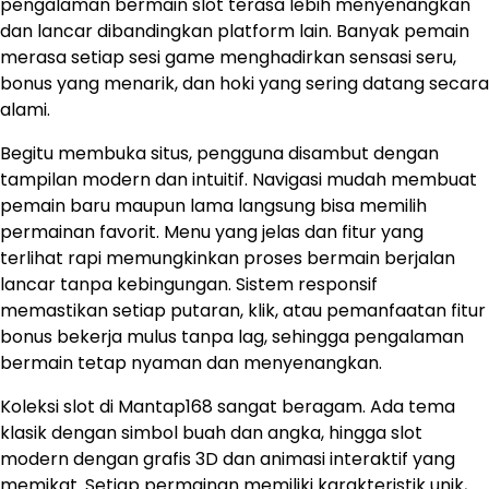
pengalaman bermain slot terasa lebih menyenangkan
dan lancar dibandingkan platform lain. Banyak pemain
merasa setiap sesi game menghadirkan sensasi seru,
bonus yang menarik, dan hoki yang sering datang secara
alami.
Begitu membuka situs, pengguna disambut dengan
tampilan modern dan intuitif. Navigasi mudah membuat
pemain baru maupun lama langsung bisa memilih
permainan favorit. Menu yang jelas dan fitur yang
terlihat rapi memungkinkan proses bermain berjalan
lancar tanpa kebingungan. Sistem responsif
memastikan setiap putaran, klik, atau pemanfaatan fitur
bonus bekerja mulus tanpa lag, sehingga pengalaman
bermain tetap nyaman dan menyenangkan.
Koleksi slot di Mantap168 sangat beragam. Ada tema
klasik dengan simbol buah dan angka, hingga slot
modern dengan grafis 3D dan animasi interaktif yang
memikat. Setiap permainan memiliki karakteristik unik,