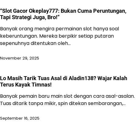
“Slot Gacor Okeplay777: Bukan Cuma Peruntungan,
Tapi Strategi Juga, Bro!”
Banyak orang mengira permainan slot hanya soal
keberuntungan. Mereka berpikir setiap putaran
sepenuhnya ditentukan oleh…
November 29, 2025
Lo Masih Tarik Tuas Asal di Aladin138? Wajar Kalah
Terus Kayak Timnas!
Banyak pemain baru main slot dengan cara asal-asalan.
Tuas ditarik tanpa mikir, spin ditekan sembarangan,…
September 16, 2025