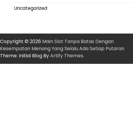
Uncategorized
Copyright © 2026
Main Slot Tanpa Batas Dengan
Kesempatan Menang Yang Selalu Ada Setiap Putaran
Theme: Initial Blog By
Artify Themes
.