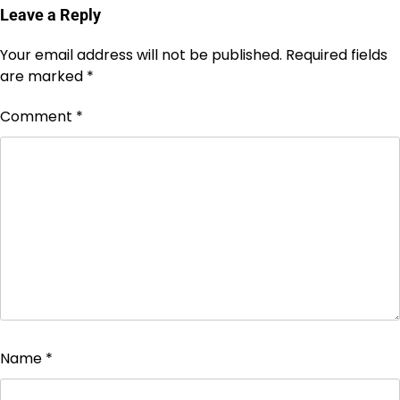
Leave a Reply
Your email address will not be published.
Required fields
are marked
*
Comment
*
Name
*