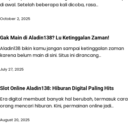
di awal. Setelah beberapa kali dicoba, rasa…
October 2, 2025
Gak Main di Aladin138? Lu Ketinggalan Zaman!
Aladin138 bikin kamu jangan sampai ketinggalan zaman
karena belum main di sini. Situs ini dirancang…
July 27, 2025
Slot Online Aladin138: Hiburan Digital Paling Hits
Era digital membuat banyak hal berubah, termasuk cara
orang mencari hiburan. Kini, permainan online jadi…
August 20, 2025