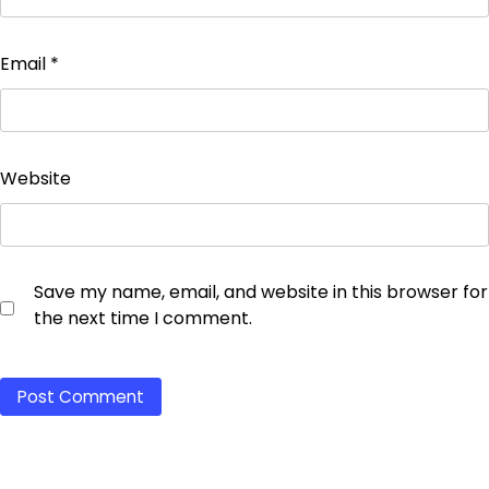
Email
*
Website
Save my name, email, and website in this browser for
the next time I comment.