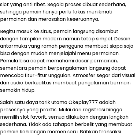
slot yang anti ribet. Segala proses dibuat sederhana,
sehingga pemain hanya perlu fokus menikmati
permainan dan merasakan keseruannya.
Begitu masuk ke situs, pemain langsung disambut
dengan tampilan modern namun tetap simpel. Desain
antarmuka yang ramah pengguna membuat siapa saja
bisa dengan mudah menjelajahi menu permainan.
Pemula bisa cepat memahami dasar permainan,
sementara pemain berpengalaman langsung dapat
mencoba fitur-fitur unggulan. Atmosfer segar dari visual
dan audio berkualitas membuat pengalaman bermain
semakin hidup.
Salah satu daya tarik utama Okeplay777 adalah
prosesnya yang praktis. Mulai dari registrasi hingga
memilih slot favorit, semua dilakukan dengan langkah
sederhana. Tidak ada tahapan berbelit yang membuat
pemain kehilangan momen seru. Bahkan transaksi