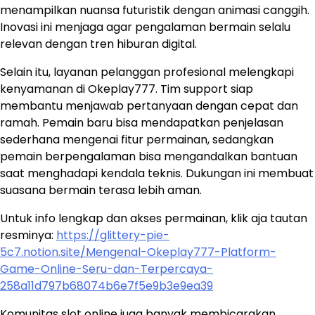
menampilkan nuansa futuristik dengan animasi canggih.
Inovasi ini menjaga agar pengalaman bermain selalu
relevan dengan tren hiburan digital.
Selain itu, layanan pelanggan profesional melengkapi
kenyamanan di Okeplay777. Tim support siap
membantu menjawab pertanyaan dengan cepat dan
ramah. Pemain baru bisa mendapatkan penjelasan
sederhana mengenai fitur permainan, sedangkan
pemain berpengalaman bisa mengandalkan bantuan
saat menghadapi kendala teknis. Dukungan ini membuat
suasana bermain terasa lebih aman.
Untuk info lengkap dan akses permainan, klik aja tautan
resminya:
https://glittery-pie-
5c7.notion.site/Mengenal-Okeplay777-Platform-
Game-Online-Seru-dan-Terpercaya-
258a11d797b68074b6e7f5e9b3e9ea39
Komunitas slot online juga banyak membicarakan