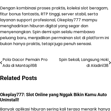
Dengan kombinasi proses praktis, koleksi slot beragam,
fitur bonus fantastis, RTP tinggi, server stabil, serta
layanan support profesional, Okeplay777 mampu
menghadirkan hiburan digital yang segar dan
menyenangkan. Spin demi spin selalu membawa
peluang baru, menjadikan permainan slot di platform ini
bukan hanya praktis, tetapi juga penuh sensasi.
Pola Gacor Pemain Pro
Spin Sekali, Langsung Hoki
Post
Ada di Mantap168
di Aladin138
navigation
Related Posts
Okeplay777: Slot Online yang Nggak Bikin Kamu Auto
Uninstall!
Banyak aplikasi hiburan sering kali terasa menarik hanya