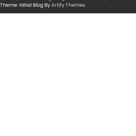
Theme: Initial Blog By
Artify Themes
.