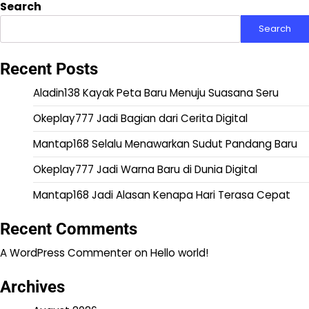
Search
Search
Recent Posts
Aladin138 Kayak Peta Baru Menuju Suasana Seru
Okeplay777 Jadi Bagian dari Cerita Digital
Mantap168 Selalu Menawarkan Sudut Pandang Baru
Okeplay777 Jadi Warna Baru di Dunia Digital
Mantap168 Jadi Alasan Kenapa Hari Terasa Cepat
Recent Comments
A WordPress Commenter
on
Hello world!
Archives