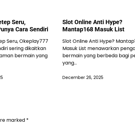
etep Seru,
Slot Online Anti Hype?
unya Cara Sendiri
Mantap168 Masuk List
ep Seru, Okeplay777
Slot Online Anti Hype? Mantap
iri sering dikaitkan
Masuk List menawarkan peng
laman bermain yang
bermain yang berbeda bagi p
yang…
25
December 26, 2025
 are marked
*