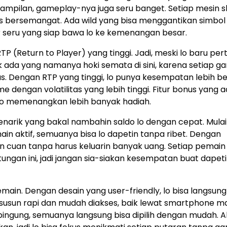
ampilan, gameplay-nya juga seru banget. Setiap mesin sl
rus bersemangat. Ada wild yang bisa menggantikan simbol l
tur seru yang siap bawa lo ke kemenangan besar.
RTP (Return to Player) yang tinggi. Jadi, meski lo baru pe
k ada yang namanya hoki semata di sini, karena setiap g
as. Dengan RTP yang tinggi, lo punya kesempatan lebih b
 dengan volatilitas yang lebih tinggi. Fitur bonus yang a
o memenangkan lebih banyak hadiah.
enarik yang bakal nambahin saldo lo dengan cepat. Mulai
in aktif, semuanya bisa lo dapetin tanpa ribet. Dengan
n cuan tanpa harus keluarin banyak uang. Setiap pemain
ungan ini, jadi jangan sia-siakan kesempatan buat dapet
ain. Dengan desain yang user-friendly, lo bisa langsun
usun rapi dan mudah diakses, baik lewat smartphone 
 bingung, semuanya langsung bisa dipilih dengan mudah. A