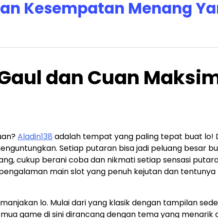
gan Kesempatan Menang Yan
ang selalu datang. Tidak ada kata kalah di sini!
a Gaul dan Cuan Maksi
cuan?
Aladin138
adalah tempat yang paling tepat buat lo! Di 
enguntungkan. Setiap putaran bisa jadi peluang besar b
nang, cukup berani coba dan nikmati setiap sensasi putara
kan pengalaman main slot yang penuh kejutan dan tentuny
manjakan lo. Mulai dari yang klasik dengan tampilan sed
emua game di sini dirancang dengan tema yang menarik 