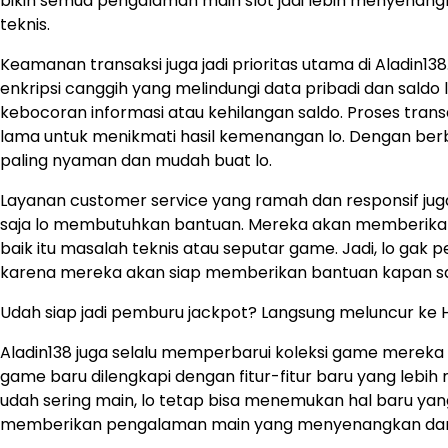
bikin semua pengalaman main slot jadi lebih menyenangk
teknis.
Keamanan transaksi juga jadi prioritas utama di Aladin13
enkripsi canggih yang melindungi data pribadi dan saldo l
kebocoran informasi atau kehilangan saldo. Proses transak
lama untuk menikmati hasil kemenangan lo. Dengan ber
paling nyaman dan mudah buat lo.
Layanan customer service yang ramah dan responsif jug
saja lo membutuhkan bantuan. Mereka akan memberikan s
baik itu masalah teknis atau seputar game. Jadi, lo gak p
karena mereka akan siap memberikan bantuan kapan sa
Udah siap jadi pemburu jackpot? Langsung meluncur ke 
Aladin138 juga selalu memperbarui koleksi game mereka d
game baru dilengkapi dengan fitur-fitur baru yang lebih
udah sering main, lo tetap bisa menemukan hal baru yan
memberikan pengalaman main yang menyenangkan dan