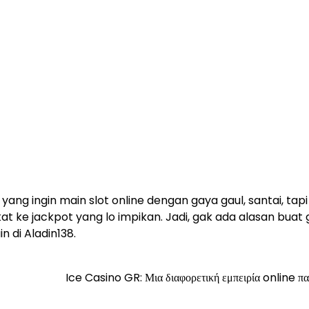
o yang ingin main slot online dengan gaya gaul, santai, tap
t ke jackpot yang lo impikan. Jadi, gak ada alasan buat 
 di Aladin138.
Ice Casino GR: Μια διαφορετική εμπειρία online πα