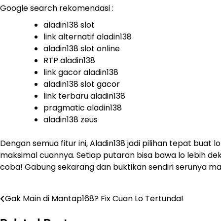
Google search rekomendasi :
aladin138 slot
link alternatif aladin138
aladin138 slot online
RTP aladin138
link gacor aladin138
aladin138 slot gacor
link terbaru aladin138
pragmatic aladin138
aladin138 zeus
Dengan semua fitur ini, Aladin138 jadi pilihan tepat buat l
maksimal cuannya. Setiap putaran bisa bawa lo lebih deka
coba! Gabung sekarang dan buktikan sendiri serunya main
Gak Main di Mantap168? Fix Cuan Lo Tertunda!
Post
navigation