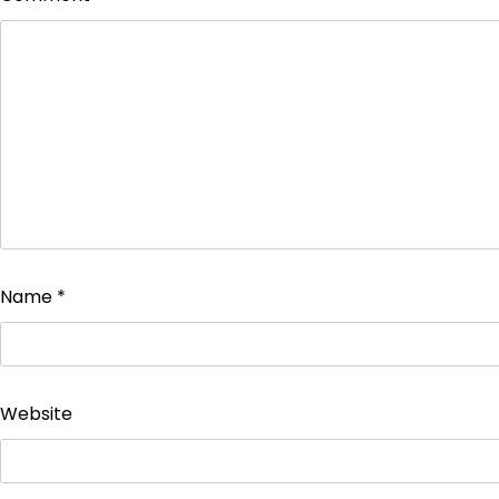
Name
*
Website