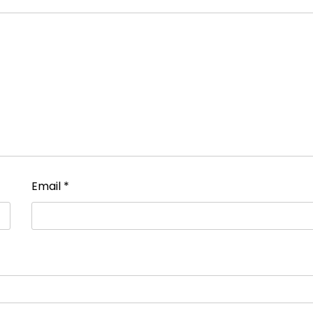
Email
*