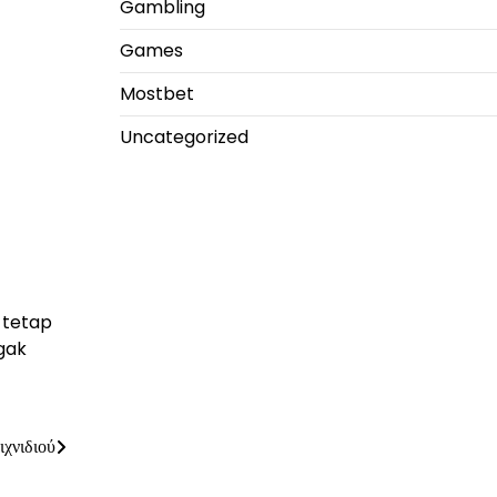
Gambling
Games
Mostbet
Uncategorized
i tetap
gak
ιχνιδιού