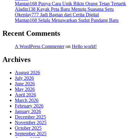
Mantap168 Punya Cara Unik Bikin Orang Tetap Tertarik
Aladin138 Kayak Peta Baru Menuju Suasana Seru
Okeplay777 Jadi Bagian dari Cerita Digital
Mantap168 Selalu Menawarkan Sudut Pandang Baru
Recent Comments
A WordPress Commenter
on
Hello world!
Archives
August 2026
July 2026
June 2026
May 2026
April 2026
March 2026
February 2026
January 2026
December 2025
November 2025
October 2025
September 2025