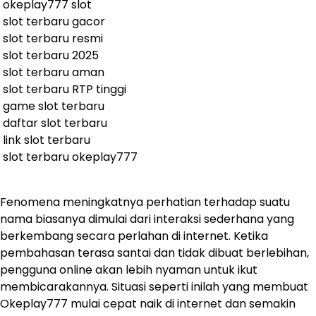
okeplay777 slot
slot terbaru gacor
slot terbaru resmi
slot terbaru 2025
slot terbaru aman
slot terbaru RTP tinggi
game slot terbaru
daftar slot terbaru
link slot terbaru
slot terbaru okeplay777
Fenomena meningkatnya perhatian terhadap suatu
nama biasanya dimulai dari interaksi sederhana yang
berkembang secara perlahan di internet. Ketika
pembahasan terasa santai dan tidak dibuat berlebihan,
pengguna online akan lebih nyaman untuk ikut
membicarakannya. Situasi seperti inilah yang membuat
Okeplay777 mulai cepat naik di internet dan semakin