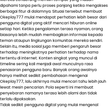
dipahami tanpa perlu proses panjang ketika mengakses
berbagai fitur di dalamnya. Situasi tersebut membuat
Okeplay777 mulai mendapat perhatian lebih besar dari
pengguna digital yang aktif mencari hiburan online
setiap hari. Ketika pengalaman terasa nyaman, orang
biasanya lebih mudah membagikan informasi kepada
teman ataupun lingkungan komunitas mereka sendiri.
Selain itu, media sosial juga memberi pengaruh besar
terhadap meningkatnya perhatian terhadap nama
tertentu di internet. Konten singkat yang muncul di
timeline sering kali menjadi awal munculnya rasa
penasaran pengguna baru. Banyak orang awalnya
hanya melihat sedikit pembahasan mengenai
Okeplay777, lalu akhirnya mulai mencari tahu lebih jauh
lewat mesin pencarian. Pola seperti ini membuat
penyebaran namanya terasa lebih alami dan tidak
terlalu dipaksakan.
Tidak sedikit pengguna digital yang mulai mengenal