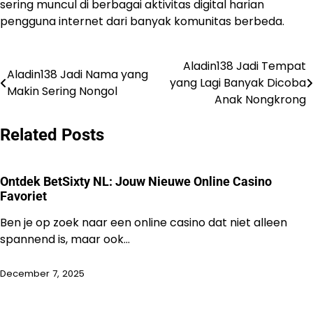
sering muncul di berbagai aktivitas digital harian
pengguna internet dari banyak komunitas berbeda.
Aladin138 Jadi Tempat
Post
Aladin138 Jadi Nama yang
yang Lagi Banyak Dicoba
Makin Sering Nongol
navigation
Anak Nongkrong
Related Posts
Ontdek BetSixty NL: Jouw Nieuwe Online Casino
Favoriet
Ben je op zoek naar een online casino dat niet alleen
spannend is, maar ook…
December 7, 2025