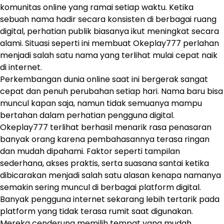
komunitas online yang ramai setiap waktu. Ketika
sebuah nama hadir secara konsisten di berbagai ruang
digital, perhatian publik biasanya ikut meningkat secara
alami. Situasi seperti ini membuat Okeplay777 perlahan
menjadi salah satu nama yang terlihat mulai cepat naik
di internet.
Perkembangan dunia online saat ini bergerak sangat
cepat dan penuh perubahan setiap hari. Nama baru bisa
muncul kapan saja, namun tidak semuanya mampu
bertahan dalam perhatian pengguna digital.
Okeplay777 terlihat berhasil menarik rasa penasaran
banyak orang karena pembahasannya terasa ringan
dan mudah dipahami. Faktor seperti tampilan
sederhana, akses praktis, serta suasana santai ketika
dibicarakan menjadi salah satu alasan kenapa namanya
semakin sering muncul di berbagai platform digital.
Banyak pengguna internet sekarang lebih tertarik pada
platform yang tidak terasa rumit saat digunakan.
Mereka cenderung memilih tempat yang mudah