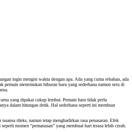
ngungan ingin mengisi waktu dengan apa. Ada yang cuma rebahan, ada
anyak pemain menemukan hiburan baru yang sederhana namun seru di
arna.
rna yang dipakai cukup lembut. Pemain baru tidak perlu
ya dalam hitungan detik. Hal sederhana seperti ini membuat
 nuansa rileks, namun tetap menghadirkan rasa penasaran. Efek
 seperti momen “pemanasan” yang membuat hari terasa lebih cerah.