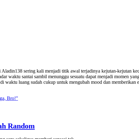
 Aladin138 sering kali menjadi titik awal terjadinya kejutan-kejutan 
adar waktu santai sambil menunggu sesuatu dapat menjadi momen yang
na di waktu luang sudah cukup untuk mengubah mood dan memberikan e
ga, Bro!”
iah Random