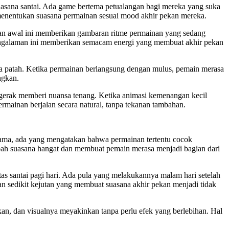
suasana santai. Ada game bertema petualangan bagi mereka yang suka
 menentukan suasana permainan sesuai mood akhir pekan mereka.
ran awal ini memberikan gambaran ritme permainan yang sedang
pengalaman ini memberikan semacam energi yang membuat akhir pekan
anpa patah. Ketika permainan berlangsung dengan mulus, pemain merasa
ngkan.
rgerak memberi nuansa tenang. Ketika animasi kemenangan kecil
ainan berjalan secara natural, tanpa tekanan tambahan.
rtama, ada yang mengatakan bahwa permainan tertentu cocok
ambah suasana hangat dan membuat pemain merasa menjadi bagian dari
as santai pagi hari. Ada pula yang melakukannya malam hari setelah
 dan sedikit kejutan yang membuat suasana akhir pekan menjadi tidak
an, dan visualnya meyakinkan tanpa perlu efek yang berlebihan. Hal