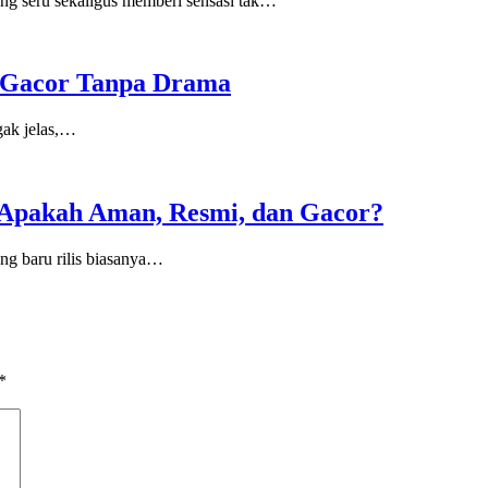
ang seru sekaligus memberi sensasi tak…
t Gacor Tanpa Drama
gak jelas,…
, Apakah Aman, Resmi, dan Gacor?
ang baru rilis biasanya…
*