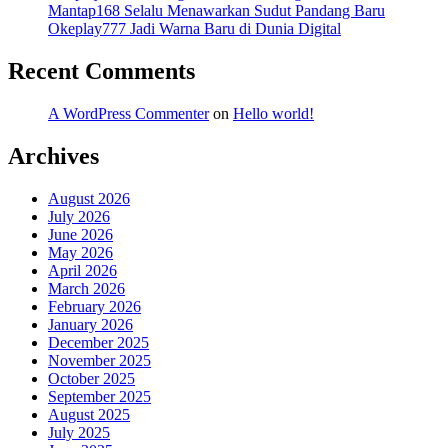
Mantap168 Selalu Menawarkan Sudut Pandang Baru
Okeplay777 Jadi Warna Baru di Dunia Digital
Recent Comments
A WordPress Commenter
on
Hello world!
Archives
August 2026
July 2026
June 2026
May 2026
April 2026
March 2026
February 2026
January 2026
December 2025
November 2025
October 2025
September 2025
August 2025
July 2025