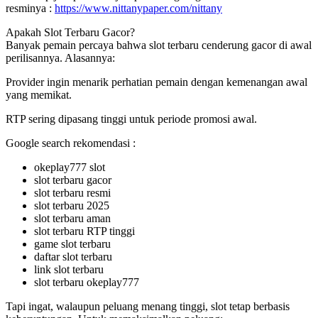
resminya :
https://www.nittanypaper.com/nittany
Apakah Slot Terbaru Gacor?
Banyak pemain percaya bahwa slot terbaru cenderung gacor di awal
perilisannya. Alasannya:
Provider ingin menarik perhatian pemain dengan kemenangan awal
yang memikat.
RTP sering dipasang tinggi untuk periode promosi awal.
Google search rekomendasi :
okeplay777 slot
slot terbaru gacor
slot terbaru resmi
slot terbaru 2025
slot terbaru aman
slot terbaru RTP tinggi
game slot terbaru
daftar slot terbaru
link slot terbaru
slot terbaru okeplay777
Tapi ingat, walaupun peluang menang tinggi, slot tetap berbasis