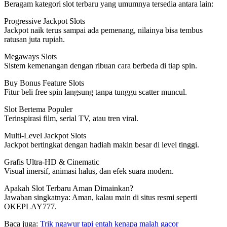
Beragam kategori slot terbaru yang umumnya tersedia antara lain:
Progressive Jackpot Slots
Jackpot naik terus sampai ada pemenang, nilainya bisa tembus
ratusan juta rupiah.
Megaways Slots
Sistem kemenangan dengan ribuan cara berbeda di tiap spin.
Buy Bonus Feature Slots
Fitur beli free spin langsung tanpa tunggu scatter muncul.
Slot Bertema Populer
Terinspirasi film, serial TV, atau tren viral.
Multi-Level Jackpot Slots
Jackpot bertingkat dengan hadiah makin besar di level tinggi.
Grafis Ultra-HD & Cinematic
Visual imersif, animasi halus, dan efek suara modern.
Apakah Slot Terbaru Aman Dimainkan?
Jawaban singkatnya: Aman, kalau main di situs resmi seperti
OKEPLAY777.
Baca juga:
Trik ngawur tapi entah kenapa malah gacor