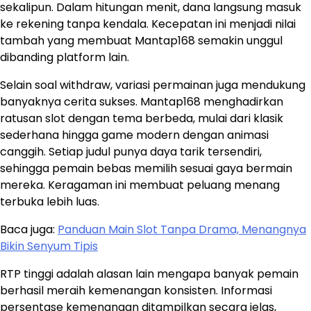
sekalipun. Dalam hitungan menit, dana langsung masuk
ke rekening tanpa kendala. Kecepatan ini menjadi nilai
tambah yang membuat Mantap168 semakin unggul
dibanding platform lain.
Selain soal withdraw, variasi permainan juga mendukung
banyaknya cerita sukses. Mantap168 menghadirkan
ratusan slot dengan tema berbeda, mulai dari klasik
sederhana hingga game modern dengan animasi
canggih. Setiap judul punya daya tarik tersendiri,
sehingga pemain bebas memilih sesuai gaya bermain
mereka. Keragaman ini membuat peluang menang
terbuka lebih luas.
Baca juga:
Panduan Main Slot Tanpa Drama, Menangnya
Bikin Senyum Tipis
RTP tinggi adalah alasan lain mengapa banyak pemain
berhasil meraih kemenangan konsisten. Informasi
persentase kemenangan ditampilkan secara jelas,