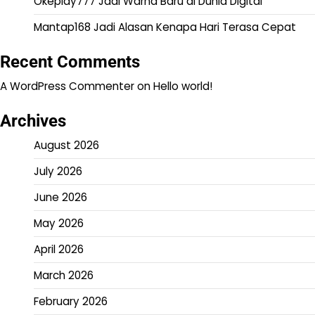
Okeplay777 Jadi Warna Baru di Dunia Digital
Mantap168 Jadi Alasan Kenapa Hari Terasa Cepat
Recent Comments
A WordPress Commenter
on
Hello world!
Archives
August 2026
July 2026
June 2026
May 2026
April 2026
March 2026
February 2026