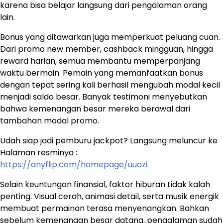
karena bisa belajar langsung dari pengalaman orang
lain.
Bonus yang ditawarkan juga memperkuat peluang cuan.
Dari promo new member, cashback mingguan, hingga
reward harian, semua membantu memperpanjang
waktu bermain. Pemain yang memanfaatkan bonus
dengan tepat sering kali berhasil mengubah modal kecil
menjadi saldo besar. Banyak testimoni menyebutkan
bahwa kemenangan besar mereka berawal dari
tambahan modal promo.
Udah siap jadi pemburu jackpot? Langsung meluncur ke
Halaman resminya :
https://anyflip.com/homepage/uuozi
Selain keuntungan finansial, faktor hiburan tidak kalah
penting. Visual cerah, animasi detail, serta musik energik
membuat permainan terasa menyenangkan. Bahkan
sebelum kemenangan besar datang, pengalaman sudah