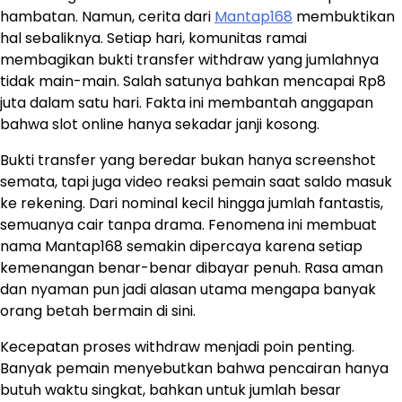
hambatan. Namun, cerita dari
Mantap168
membuktikan
hal sebaliknya. Setiap hari, komunitas ramai
membagikan bukti transfer withdraw yang jumlahnya
tidak main-main. Salah satunya bahkan mencapai Rp8
juta dalam satu hari. Fakta ini membantah anggapan
bahwa slot online hanya sekadar janji kosong.
Bukti transfer yang beredar bukan hanya screenshot
semata, tapi juga video reaksi pemain saat saldo masuk
ke rekening. Dari nominal kecil hingga jumlah fantastis,
semuanya cair tanpa drama. Fenomena ini membuat
nama Mantap168 semakin dipercaya karena setiap
kemenangan benar-benar dibayar penuh. Rasa aman
dan nyaman pun jadi alasan utama mengapa banyak
orang betah bermain di sini.
Kecepatan proses withdraw menjadi poin penting.
Banyak pemain menyebutkan bahwa pencairan hanya
butuh waktu singkat, bahkan untuk jumlah besar