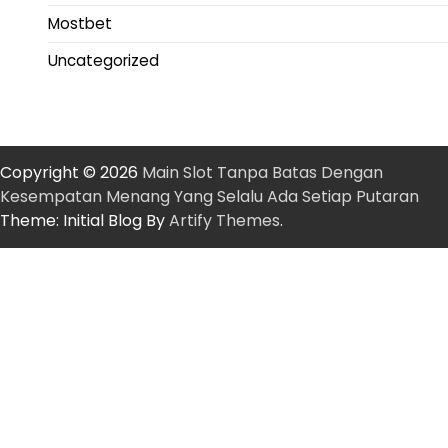
Mostbet
Uncategorized
Copyright © 2026
Main Slot Tanpa Batas Dengan
Kesempatan Menang Yang Selalu Ada Setiap Putaran
Theme: Initial Blog By
Artify Themes
.