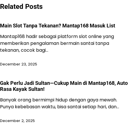
Related Posts
Main Slot Tanpa Tekanan? Mantap168 Masuk List
Mantap168 hadir sebagai platform slot online yang
memberikan pengalaman bermain santai tanpa
tekanan, cocok bagi…
December 23, 2025
Gak Perlu Jadi Sultan—Cukup Main di Mantap168, Auto
Rasa Kayak Sultan!
Banyak orang bermimpi hidup dengan gaya mewah.
Punya kebebasan waktu, bisa santai setiap hari, dan…
December 2, 2025