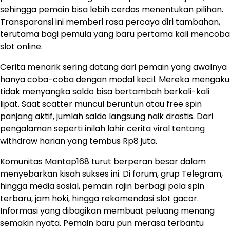
sehingga pemain bisa lebih cerdas menentukan pilihan.
Transparansi ini memberi rasa percaya diri tambahan,
terutama bagi pemula yang baru pertama kali mencoba
slot online.
Cerita menarik sering datang dari pemain yang awalnya
hanya coba-coba dengan modal kecil. Mereka mengaku
tidak menyangka saldo bisa bertambah berkali-kali
lipat. Saat scatter muncul beruntun atau free spin
panjang aktif, jumlah saldo langsung naik drastis. Dari
pengalaman seperti inilah lahir cerita viral tentang
withdraw harian yang tembus Rp8 juta.
Komunitas Mantap168 turut berperan besar dalam
menyebarkan kisah sukses ini. Di forum, grup Telegram,
hingga media sosial, pemain rajin berbagi pola spin
terbaru, jam hoki, hingga rekomendasi slot gacor.
Informasi yang dibagikan membuat peluang menang
semakin nyata. Pemain baru pun merasa terbantu