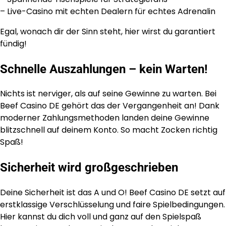
– Live-Casino mit echten Dealern für echtes Adrenalin
Egal, wonach dir der Sinn steht, hier wirst du garantiert
fündig!
Schnelle Auszahlungen – kein Warten!
Nichts ist nerviger, als auf seine Gewinne zu warten. Bei
Beef Casino DE gehört das der Vergangenheit an! Dank
moderner Zahlungsmethoden landen deine Gewinne
blitzschnell auf deinem Konto. So macht Zocken richtig
Spaß!
Sicherheit wird großgeschrieben
Deine Sicherheit ist das A und O! Beef Casino DE setzt auf
erstklassige Verschlüsselung und faire Spielbedingungen.
Hier kannst du dich voll und ganz auf den Spielspaß