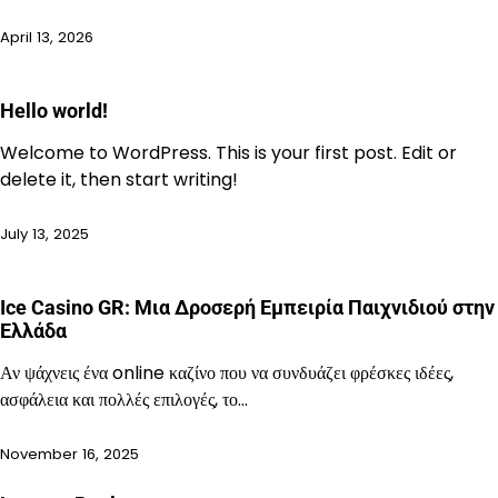
April 13, 2026
Hello world!
Welcome to WordPress. This is your first post. Edit or
delete it, then start writing!
July 13, 2025
Ice Casino GR: Μια Δροσερή Εμπειρία Παιχνιδιού στην
Ελλάδα
Αν ψάχνεις ένα online καζίνο που να συνδυάζει φρέσκες ιδέες,
ασφάλεια και πολλές επιλογές, το…
November 16, 2025