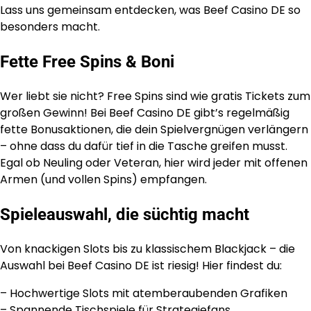
Lass uns gemeinsam entdecken, was Beef Casino DE so
besonders macht.
Fette Free Spins & Boni
Wer liebt sie nicht? Free Spins sind wie gratis Tickets zum
großen Gewinn! Bei Beef Casino DE gibt’s regelmäßig
fette Bonusaktionen, die dein Spielvergnügen verlängern
– ohne dass du dafür tief in die Tasche greifen musst.
Egal ob Neuling oder Veteran, hier wird jeder mit offenen
Armen (und vollen Spins) empfangen.
Spieleauswahl, die süchtig macht
Von knackigen Slots bis zu klassischem Blackjack – die
Auswahl bei Beef Casino DE ist riesig! Hier findest du:
– Hochwertige Slots mit atemberaubenden Grafiken
– Spannende Tischspiele für Strategiefans