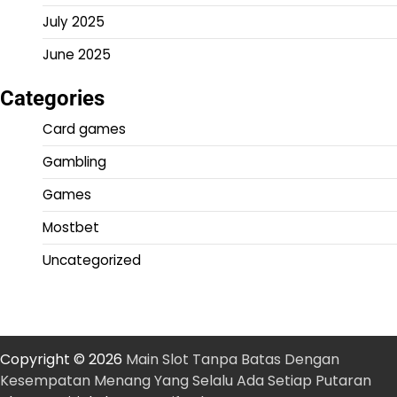
July 2025
June 2025
Categories
Card games
Gambling
Games
Mostbet
Uncategorized
Copyright © 2026
Main Slot Tanpa Batas Dengan
Kesempatan Menang Yang Selalu Ada Setiap Putaran