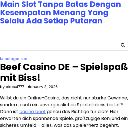
Main Slot Tanpa Batas Dengan
Skip
to
Kesempatan Menang Yang
content
Selalu Ada Setiap Putaran
Putaran slot tanpa batas waktu dan kesempatan
menang yang selalu datang. Tidak ada kata kalah di sini!
Uncategorized
Beef Casino DE – Spielspaß
mit Biss!
by okesul777
January 3, 2026
Willst du ein Online-Casino, das nicht nur starke Gewinne,
sondern auch ein unvergessliches Spielerlebnis bietet?
Dann ist
casino beef
genau das Richtige für dich! Hier
erwarten dich spannende Spiele, großzügige Boni und ein
sicheres Umfeld – alles, was das Spielerherz begehrt.