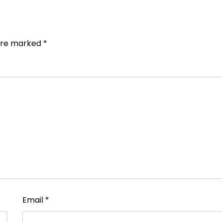
 are marked
*
Email
*