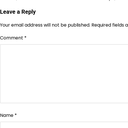
Leave a Reply
Your email address will not be published.
Required fields
Comment
*
Name
*