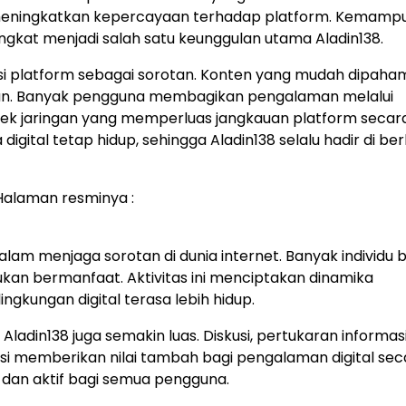
gus meningkatkan kepercayaan terhadap platform. Kemamp
gkat menjadi salah satu keunggulan utama Aladin138.
si platform sebagai sorotan. Konten yang mudah dipaham
ian. Banyak pengguna membagikan pengalaman melalui
fek jaringan yang memperluas jangkauan platform secar
digital tetap hidup, sehingga Aladin138 selalu hadir di be
Halaman resminya :
alam menjaga sorotan di dunia internet. Banyak individu 
an bermanfaat. Aktivitas ini menciptakan dinamika
ngkungan digital terasa lebih hidup.
 Aladin138 juga semakin luas. Diskusi, pertukaran informas
busi memberikan nilai tambah bagi pengalaman digital sec
 dan aktif bagi semua pengguna.