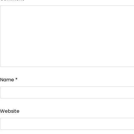
Name
*
Website