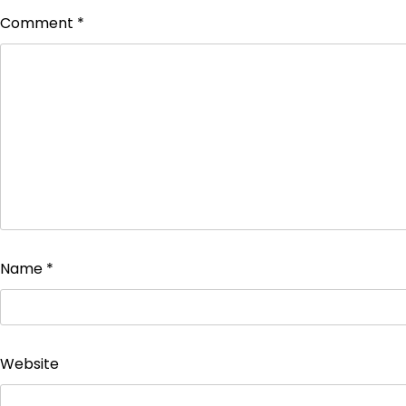
Comment
*
Name
*
Website