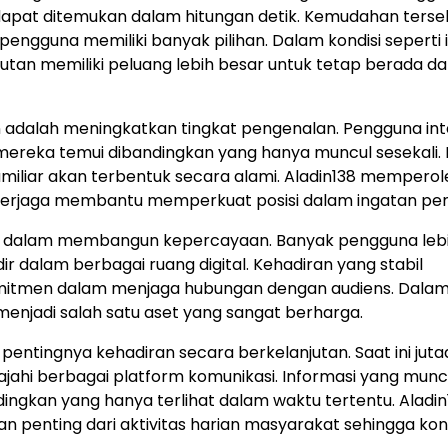
l dapat ditemukan dalam hitungan detik. Kemudahan terse
ngguna memiliki banyak pilihan. Dalam kondisi seperti in
an memiliki peluang lebih besar untuk tetap berada d
n adalah meningkatkan tingkat pengenalan. Pengguna in
ereka temui dibandingkan yang hanya muncul sesekali. 
iliar akan terbentuk secara alami. Aladin138 memperol
 terjaga membantu memperkuat posisi dalam ingatan pe
an dalam membangun kepercayaan. Banyak pengguna leb
r dalam berbagai ruang digital. Kehadiran yang stabil
mitmen dalam menjaga hubungan dengan audiens. Dala
enjadi salah satu aset yang sangat berharga.
pentingnya kehadiran secara berkelanjutan. Saat ini juta
jahi berbagai platform komunikasi. Informasi yang munc
ngkan yang hanya terlihat dalam waktu tertentu. Aladin
 penting dari aktivitas harian masyarakat sehingga kons