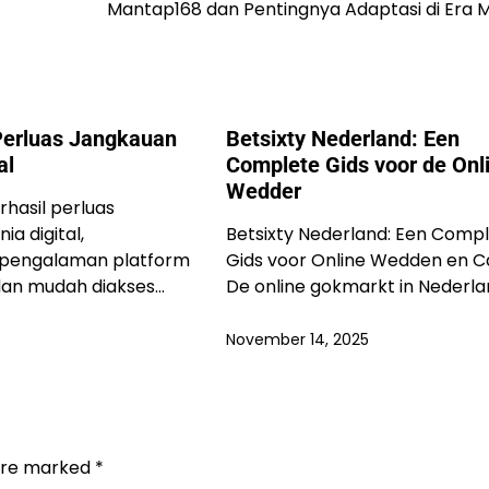
Mantap168 dan Pentingnya Adaptasi di Era 
Perluas Jangkauan
Betsixty Nederland: Een
al
Complete Gids voor de Onl
Wedder
hasil perluas
ia digital,
Betsixty Nederland: Een Comp
pengalaman platform
Gids voor Online Wedden en C
dan mudah diakses…
De online gokmarkt in Nederl
November 14, 2025
 are marked
*