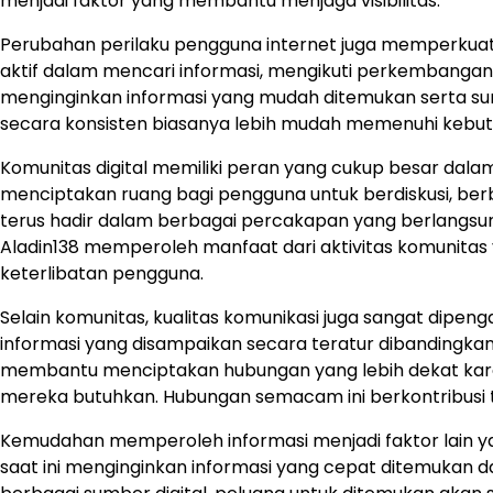
menjadi faktor yang membantu menjaga visibilitas.
Perubahan perilaku pengguna internet juga memperkuat p
aktif dalam mencari informasi, mengikuti perkembangan t
menginginkan informasi yang mudah ditemukan serta su
secara konsisten biasanya lebih mudah memenuhi kebutu
Komunitas digital memiliki peran yang cukup besar da
menciptakan ruang bagi pengguna untuk berdiskusi, ber
terus hadir dalam berbagai percakapan yang berlangsun
Aladin138 memperoleh manfaat dari aktivitas komuni
keterlibatan pengguna.
Selain komunitas, kualitas komunikasi juga sangat dipeng
informasi yang disampaikan secara teratur dibandingkan
membantu menciptakan hubungan yang lebih dekat kar
mereka butuhkan. Hubungan semacam ini berkontribusi t
Kemudahan memperoleh informasi menjadi faktor lain y
saat ini menginginkan informasi yang cepat ditemukan 