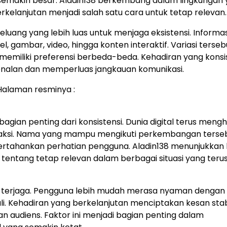
 semakin besar. Aladin138 berkembang dalam lingkungan
elanjutan menjadi salah satu cara untuk tetap relevan.
ang yang lebih luas untuk menjaga eksistensi. Informasi
, gambar, video, hingga konten interaktif. Variasi terseb
iliki preferensi berbeda-beda. Kehadiran yang konsis
alan dan memperluas jangkauan komunikasi.
Halaman resminya :
ian penting dari konsistensi. Dunia digital terus meng
raksi. Nama yang mampu mengikuti perkembangan terse
pertahankan perhatian pengguna. Aladin138 menunjukka
a tentang tetap relevan dalam berbagai situasi yang teru
ng terjaga. Pengguna lebih mudah merasa nyaman denga
li. Kehadiran yang berkelanjutan menciptakan kesan stab
udiens. Faktor ini menjadi bagian penting dalam