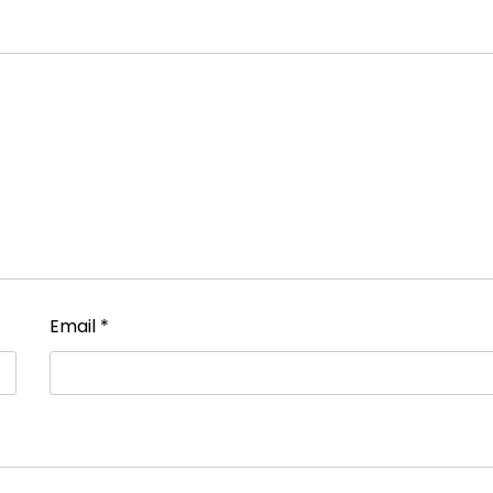
Email
*