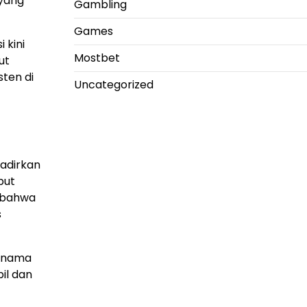
 yang
Gambling
Games
 kini
Mostbet
ut
ten di
Uncategorized
hadirkan
but
n bahwa
s
n nama
il dan