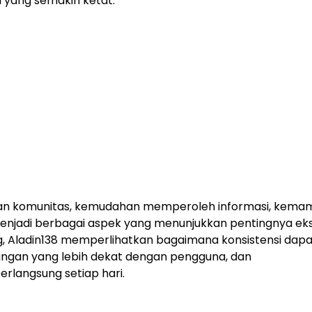
 yang semakin ketat.
ungan komunitas, kemudahan memperoleh informasi, kem
enjadi berbagai aspek yang menunjukkan pentingnya eks
g, Aladin138 memperlihatkan bagaimana konsistensi dapa
an yang lebih dekat dengan pengguna, dan
rlangsung setiap hari.