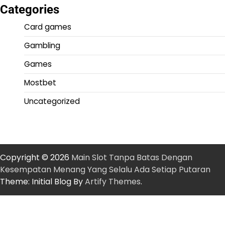
Categories
Card games
Gambling
Games
Mostbet
Uncategorized
Copyright © 2026
Main Slot Tanpa Batas Dengan
Kesempatan Menang Yang Selalu Ada Setiap Putaran
Theme: Initial Blog By
Artify Themes
.