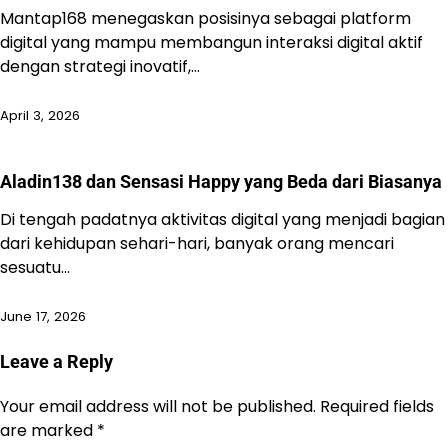
Mantap168 menegaskan posisinya sebagai platform
digital yang mampu membangun interaksi digital aktif
dengan strategi inovatif,…
April 3, 2026
Aladin138 dan Sensasi Happy yang Beda dari Biasanya
Di tengah padatnya aktivitas digital yang menjadi bagian
dari kehidupan sehari-hari, banyak orang mencari
sesuatu…
June 17, 2026
Leave a Reply
Your email address will not be published.
Required fields
are marked
*