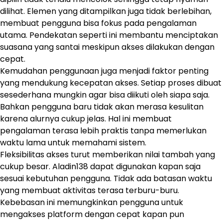
dilihat. Elemen yang ditampilkan juga tidak berlebihan,
membuat pengguna bisa fokus pada pengalaman
utama. Pendekatan seperti ini membantu menciptakan
suasana yang santai meskipun akses dilakukan dengan
cepat.
Kemudahan penggunaan juga menjadi faktor penting
yang mendukung kecepatan akses. Setiap proses dibuat
sesederhana mungkin agar bisa diikuti oleh siapa saja.
Bahkan pengguna baru tidak akan merasa kesulitan
karena alurnya cukup jelas. Hal ini membuat
pengalaman terasa lebih praktis tanpa memerlukan
waktu lama untuk memahami sistem.
Fleksibilitas akses turut memberikan nilai tambah yang
cukup besar. Aladin138 dapat digunakan kapan saja
sesuai kebutuhan pengguna. Tidak ada batasan waktu
yang membuat aktivitas terasa terburu-buru.
Kebebasan ini memungkinkan pengguna untuk
mengakses platform dengan cepat kapan pun