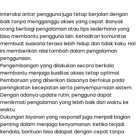
Interaksi antar pengguna juga tetap berjalan dengan
baik tanpa mengganggu akses yang cepat. Banyak
orang berbagi pengalaman atau tips sederhana yang
bisa membantu pengguna lain. Kehadiran komunitas
membuat suasana terasa lebih hidup dan tidak kaku. Hal
ini memberikan nilai tambah dalam pengalaman
penggunaan.
Pengembangan yang dilakukan secara berkala
membantu menjaga kualitas akses tetap optimal.
Pembaruan yang diberikan biasanya berfokus pada
peningkatan kecepatan serta penyempurnaan sistem.
Dengan adanya update rutin, pengguna dapat
menikmati pengalaman yang lebih baik dari waktu ke
waktu.
Dukungan layanan yang responsif juga menjadi bagian
penting dalam menjaga kenyamanan. Ketika terjadi
kendala, bantuan bisa didapat dengan cepat tanpa