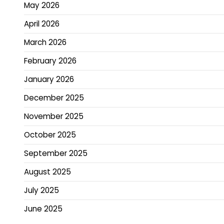
May 2026
April 2026
March 2026
February 2026
January 2026
December 2025
November 2025
October 2025
September 2025
August 2025
July 2025
June 2025