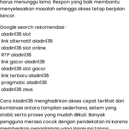
harus menunggu lama. Respon yang baik membantu
menyelesaikan masalah sehingga akses tetap berjalan
lancar.
Google search rekomendasi :
aladin138 slot
link alternatif aladin138
aladin138 slot online
RTP aladin138
link gacor aladin138
aladin138 slot gacor
link terbaru aladin138
pragmatic aladin138
aladin138 zeus
Cara Aladin138 menghadirkan akses cepat terlihat dari
kombinasi antara tampilan sederhana, sistem yang
stabil, serta proses yang mudah diikuti. Banyak
pengguna merasa cocok dengan pendekatan ini karena
memberikan pengalaman yang langsung tanpa