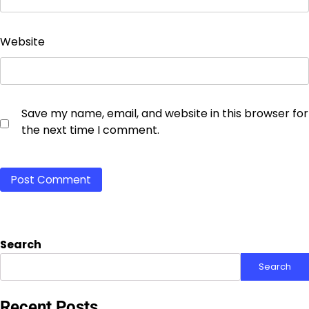
Website
Save my name, email, and website in this browser for
the next time I comment.
Search
Search
Recent Posts