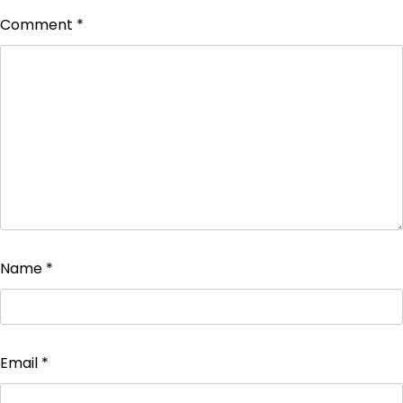
Comment
*
Name
*
Email
*