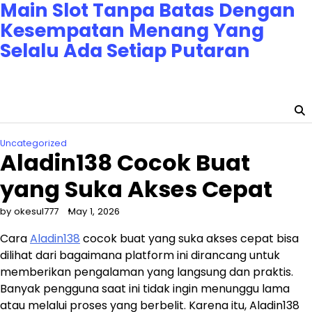
Main Slot Tanpa Batas Dengan
Skip
to
Kesempatan Menang Yang
content
Selalu Ada Setiap Putaran
Putaran slot tanpa batas waktu dan kesempatan
menang yang selalu datang. Tidak ada kata kalah di sini!
Uncategorized
Aladin138 Cocok Buat
yang Suka Akses Cepat
by okesul777
May 1, 2026
Cara
Aladin138
cocok buat yang suka akses cepat bisa
dilihat dari bagaimana platform ini dirancang untuk
memberikan pengalaman yang langsung dan praktis.
Banyak pengguna saat ini tidak ingin menunggu lama
atau melalui proses yang berbelit. Karena itu, Aladin138