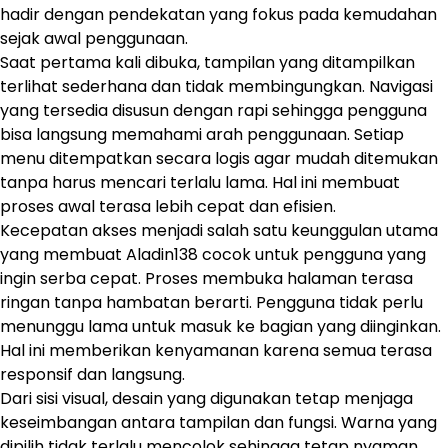
hadir dengan pendekatan yang fokus pada kemudahan
sejak awal penggunaan.
Saat pertama kali dibuka, tampilan yang ditampilkan
terlihat sederhana dan tidak membingungkan. Navigasi
yang tersedia disusun dengan rapi sehingga pengguna
bisa langsung memahami arah penggunaan. Setiap
menu ditempatkan secara logis agar mudah ditemukan
tanpa harus mencari terlalu lama. Hal ini membuat
proses awal terasa lebih cepat dan efisien.
Kecepatan akses menjadi salah satu keunggulan utama
yang membuat Aladin138 cocok untuk pengguna yang
ingin serba cepat. Proses membuka halaman terasa
ringan tanpa hambatan berarti. Pengguna tidak perlu
menunggu lama untuk masuk ke bagian yang diinginkan.
Hal ini memberikan kenyamanan karena semua terasa
responsif dan langsung.
Dari sisi visual, desain yang digunakan tetap menjaga
keseimbangan antara tampilan dan fungsi. Warna yang
dipilih tidak terlalu mencolok sehingga tetap nyaman